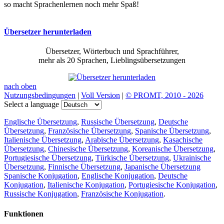
so macht Sprachenlernen noch mehr Spaß!
Übersetzer herunterladen
Übersetzer, Wörterbuch und Sprachführer,
mehr als 20 Sprachen, Lieblingsübersetzungen
nach oben
Nutzungsbedingungen
|
Voll Version
|
© PROMT, 2010 - 2026
Select a language
Englische Übersetzung
,
Russische Übersetzung
,
Deutsche
Übersetzung
,
Französische Übersetzung
,
Spanische Übersetzung
,
Italienische Übersetzung
,
Arabische Übersetzung
,
Kasachische
Übersetzung
,
Chinesische Übersetzung
,
Koreanische Übersetzung
,
Portugiesische Übersetzung
,
Türkische Übersetzung
,
Ukrainische
Übersetzung
,
Finnische Übersetzung
,
Japanische Übersetzung
Spanische Konjugation
,
Englische Konjugation
,
Deutsche
Konjugation
,
Italienische Konjugation
,
Portugiesische Konjugation
,
Russische Konjugation
,
Französische Konjugation
.
Funktionen