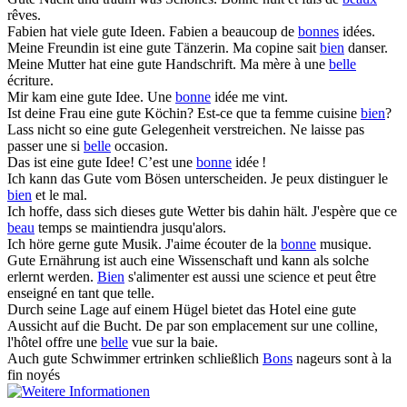
rêves.
Fabien hat viele
gute
Ideen.
Fabien a beaucoup de
bonnes
idées.
Meine Freundin ist eine
gute
Tänzerin.
Ma copine sait
bien
danser.
Meine Mutter hat eine
gute
Handschrift.
Ma mère à une
belle
écriture.
Mir kam eine
gute
Idee.
Une
bonne
idée me vint.
Ist deine Frau eine
gute
Köchin?
Est-ce que ta femme cuisine
bien
?
Lass nicht so eine
gute
Gelegenheit verstreichen.
Ne laisse pas
passer une si
belle
occasion.
Das ist eine
gute
Idee!
C’est une
bonne
idée !
Ich kann das
Gute
vom Bösen unterscheiden.
Je peux distinguer le
bien
et le mal.
Ich hoffe, dass sich dieses
gute
Wetter bis dahin hält.
J'espère que ce
beau
temps se maintiendra jusqu'alors.
Ich höre gerne
gute
Musik.
J'aime écouter de la
bonne
musique.
Gute
Ernährung ist auch eine Wissenschaft und kann als solche
erlernt werden.
Bien
s'alimenter est aussi une science et peut être
enseigné en tant que telle.
Durch seine Lage auf einem Hügel bietet das Hotel eine
gute
Aussicht auf die Bucht.
De par son emplacement sur une colline,
l'hôtel offre une
belle
vue sur la baie.
Auch
gute
Schwimmer ertrinken schließlich
Bons
nageurs sont à la
fin noyés