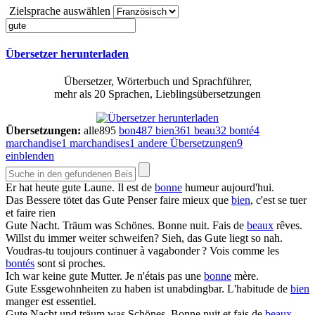
Zielsprache auswählen
Übersetzer herunterladen
Übersetzer, Wörterbuch und Sprachführer,
mehr als 20 Sprachen, Lieblingsübersetzungen
Übersetzungen:
alle
895
bon
487
bien
361
beau
32
bonté
4
marchandise
1
marchandises
1
andere Übersetzungen
9
einblenden
Er hat heute
gute
Laune.
Il est de
bonne
humeur aujourd'hui.
Das Bessere tötet das
Gute
Penser faire mieux que
bien
, c'est se tuer
et faire rien
Gute
Nacht. Träum was Schönes.
Bonne nuit. Fais de
beaux
rêves.
Willst du immer weiter schweifen? Sieh, das
Gute
liegt so nah.
Voudras-tu toujours continuer à vagabonder ? Vois comme les
bontés
sont si proches.
Ich war keine
gute
Mutter.
Je n'étais pas une
bonne
mère.
Gute
Essgewohnheiten zu haben ist unabdingbar.
L'habitude de
bien
manger est essentiel.
Gute
Nacht und träum was Schönes.
Bonne nuit et fais de
beaux