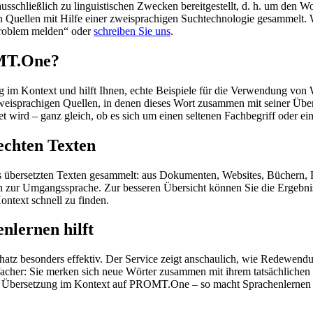
schließlich zu linguistischen Zwecken bereitgestellt, d. h. um den Wo
en Quellen mit Hilfe einer zweisprachigen Suchtechnologie gesammelt. 
„Problem melden“ oder
schreiben Sie uns
.
OMT.One?
im Kontext und hilft Ihnen, echte Beispiele für die Verwendung von 
zweisprachigen Quellen, in denen dieses Wort zusammen mit seiner Übe
wird – ganz gleich, ob es sich um einen seltenen Fachbegriff oder ein
echten Texten
s übersetzten Texten gesammelt: aus Dokumenten, Websites, Büchern, 
 hin zur Umgangssprache. Zur besseren Übersicht können Sie die Ergebn
ontext schnell zu finden.
nlernen hilft
hatz besonders effektiv. Der Service zeigt anschaulich, wie Redewen
her: Sie merken sich neue Wörter zusammen mit ihrem tatsächlichen G
der Übersetzung im Kontext auf PROMT.One – so macht Sprachenlernen