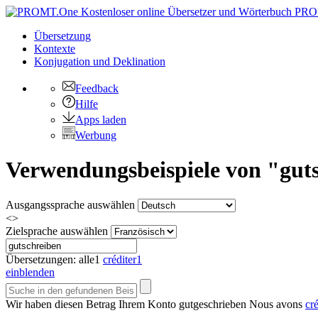
PRO
Übersetzung
Kontexte
Konjugation
und Deklination
Feedback
Hilfe
Apps laden
Werbung
Verwendungsbeispiele von "guts
Ausgangssprache auswählen
<>
Zielsprache auswählen
Übersetzungen:
alle
1
créditer
1
einblenden
Wir haben diesen Betrag Ihrem Konto
gutgeschrieben
Nous avons
cré