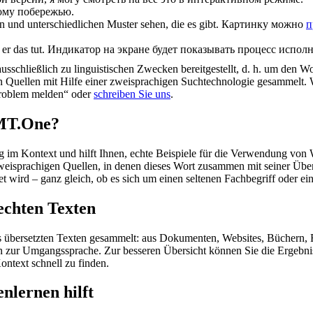
ому побережью.
 und unterschiedlichen Muster sehen, die es gibt.
Картинку можно
п
er das tut.
Индикатор на экране будет показывать процесс испол
schließlich zu linguistischen Zwecken bereitgestellt, d. h. um den Wo
en Quellen mit Hilfe einer zweisprachigen Suchtechnologie gesammelt. 
„Problem melden“ oder
schreiben Sie uns
.
OMT.One?
im Kontext und hilft Ihnen, echte Beispiele für die Verwendung von 
zweisprachigen Quellen, in denen dieses Wort zusammen mit seiner Übe
wird – ganz gleich, ob es sich um einen seltenen Fachbegriff oder ein
echten Texten
s übersetzten Texten gesammelt: aus Dokumenten, Websites, Büchern, 
 hin zur Umgangssprache. Zur besseren Übersicht können Sie die Ergebn
ontext schnell zu finden.
nlernen hilft