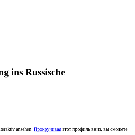
ng ins Russische
teraktiv ansehen.
Прокручивая
этот профиль вниз, вы сможете