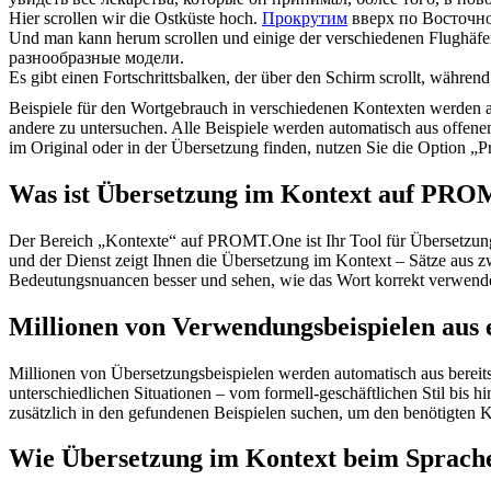
Hier
scrollen
wir die Ostküste hoch.
Прокрутим
вверх по Восточн
Und man kann herum
scrollen
und einige der verschiedenen Flughäfen
разнообразные модели.
Es gibt einen Fortschrittsbalken, der über den Schirm
scrollt
, während 
Beispiele für den Wortgebrauch in verschiedenen Kontexten werden aus
andere zu untersuchen. Alle Beispiele werden automatisch aus offen
im Original oder in der Übersetzung finden, nutzen Sie die Option 
Was ist Übersetzung im Kontext auf PR
Der Bereich „Kontexte“ auf PROMT.One ist Ihr Tool für Übersetzung 
und der Dienst zeigt Ihnen die Übersetzung im Kontext – Sätze aus 
Bedeutungsnuancen besser und sehen, wie das Wort korrekt verwendet 
Millionen von Verwendungsbeispielen aus 
Millionen von Übersetzungsbeispielen werden automatisch aus bereit
unterschiedlichen Situationen – vom formell-geschäftlichen Stil bis
zusätzlich in den gefundenen Beispielen suchen, um den benötigten K
Wie Übersetzung im Kontext beim Sprache