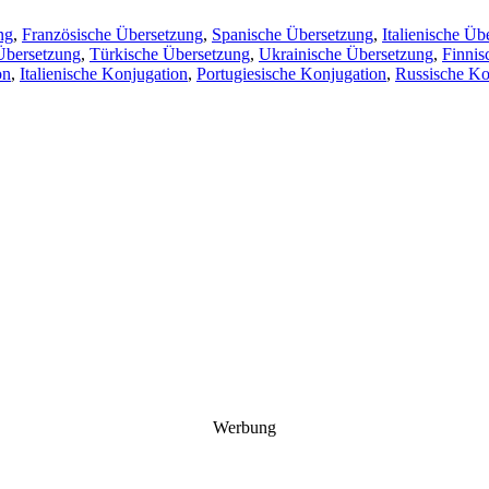
ng
,
Französische Übersetzung
,
Spanische Übersetzung
,
Italienische Üb
Übersetzung
,
Türkische Übersetzung
,
Ukrainische Übersetzung
,
Finnis
on
,
Italienische Konjugation
,
Portugiesische Konjugation
,
Russische Ko
Werbung