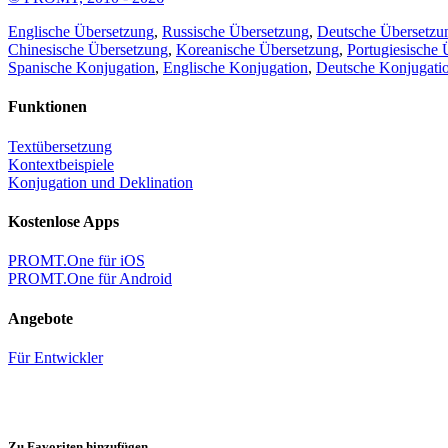
Englische Übersetzung
,
Russische Übersetzung
,
Deutsche Übersetzu
Chinesische Übersetzung
,
Koreanische Übersetzung
,
Portugiesische 
Spanische Konjugation
,
Englische Konjugation
,
Deutsche Konjugati
Funktionen
Textübersetzung
Kontextbeispiele
Konjugation und Deklination
Kostenlose Apps
PROMT.One für iOS
PROMT.One für Android
Angebote
Für Entwickler
Zu Favoriten hinzufügen