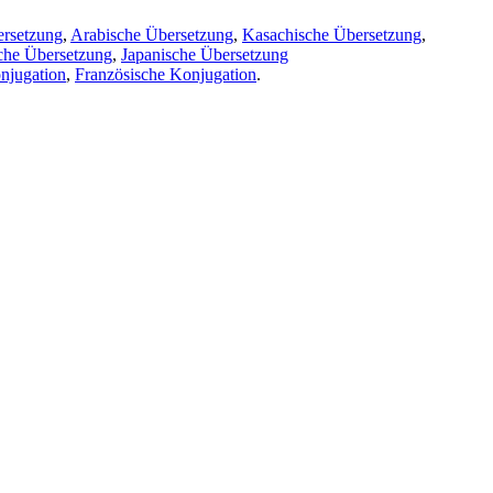
ersetzung
,
Arabische Übersetzung
,
Kasachische Übersetzung
,
che Übersetzung
,
Japanische Übersetzung
njugation
,
Französische Konjugation
.