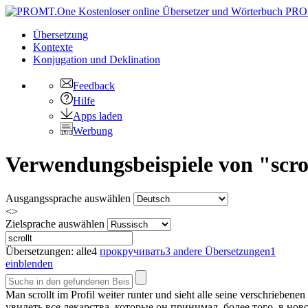
PRO
Übersetzung
Kontexte
Konjugation
und Deklination
Feedback
Hilfe
Apps laden
Werbung
Verwendungsbeispiele von "scro
Ausgangssprache auswählen
<>
Zielsprache auswählen
Übersetzungen:
alle
4
прокручивать
3
andere Übersetzungen
1
einblenden
Man
scrollt
im Profil weiter runter und sieht alle seine verschrieben
увидеть все лекарства, которые он принимал, более того, в нов