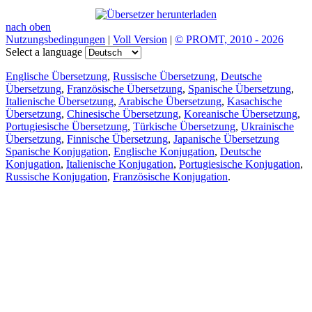
nach oben
Nutzungsbedingungen
|
Voll Version
|
© PROMT, 2010 - 2026
Select a language
Englische Übersetzung
,
Russische Übersetzung
,
Deutsche
Übersetzung
,
Französische Übersetzung
,
Spanische Übersetzung
,
Italienische Übersetzung
,
Arabische Übersetzung
,
Kasachische
Übersetzung
,
Chinesische Übersetzung
,
Koreanische Übersetzung
,
Portugiesische Übersetzung
,
Türkische Übersetzung
,
Ukrainische
Übersetzung
,
Finnische Übersetzung
,
Japanische Übersetzung
Spanische Konjugation
,
Englische Konjugation
,
Deutsche
Konjugation
,
Italienische Konjugation
,
Portugiesische Konjugation
,
Russische Konjugation
,
Französische Konjugation
.
Funktionen
Textübersetzung
Kontextbeispiele
Konjugation und Deklination
Kostenlose Apps
PROMT.One für iOS