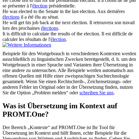
He chose not to run for the presidential
election
.
Il a choisi de ne pas
se présenter à l'
élection
présidentielle.
He was elected to the Senate in the last
election
.
Aux dernières
élections
il a été élu au sénat.
He will get his job back at the next
election
.
Il retrouvera son travail
lors des prochaines
élections
.
It is difficult to calculate the results of the
election
.
Il est difficile de
calculer les résultats de l'
élection
.
Beispiele für den Wortgebrauch in verschiedenen Kontexten werden
ausschließlich zu linguistischen Zwecken bereitgestellt, d. h. um den
Wortgebrauch in einer Sprache und Varianten ihrer Übersetzung in
eine andere zu untersuchen. Alle Beispiele werden automatisch aus
offenen Quellen mit Hilfe einer zweisprachigen Suchtechnologie
gesammelt. Wenn Sie einen Rechtschreib-, Zeichensetzungs- oder
anderen Fehler im Original oder in der Übersetzung finden, nutzen
Sie die Option „Problem melden“ oder
schreiben Sie uns
.
Was ist Übersetzung im Kontext auf
PROMT.One?
Der Bereich „Kontexte“ auf PROMT.One ist Ihr Tool für
Übersetzung im Kontext und hilft Ihnen, echte Beispiele für die
Verwendung von Wörtern und Ausdrücken zu finden. Geben Sie