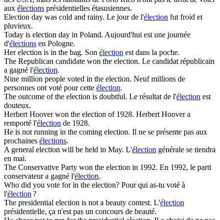
aux
élections
présidentielles étasusiennes.
Election
day was cold and rainy.
Le jour de l'
élection
fut froid et
pluvieux.
Today is
election
day in Poland.
Aujourd'hui est une journée
d'
élections
en Pologne.
Her
election
is in the bag.
Son
élection
est dans la poche.
The Republican candidate won the
election
.
Le candidat républicain
a gagné l'
élection
.
Nine million people voted in the
election
.
Neuf millions de
personnes ont voté pour cette
élection
.
The outcome of the
election
is doubtful.
Le résultat de l'
élection
est
douteux.
Herbert Hoover won the
election
of 1928.
Herbert Hoover a
remporté l'
élection
de 1928.
He is not running in the coming
election
.
Il ne se présente pas aux
prochaines
élections
.
A general
election
will be held in May.
L'
élection
générale se tiendra
en mai.
The Conservative Party won the
election
in 1992.
En 1992, le parti
conservateur a gagné l'
élection
.
Who did you vote for in the
election
?
Pour qui as-tu voté à
l'
élection
?
The presidential
election
is not a beauty contest.
L'
élection
présidentielle, ça n'est pas un concours de beauté.