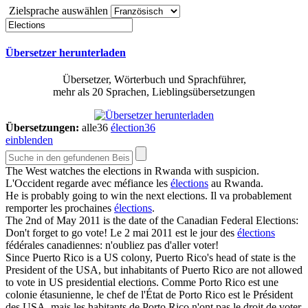
Zielsprache auswählen
Übersetzer herunterladen
Übersetzer, Wörterbuch und Sprachführer,
mehr als 20 Sprachen, Lieblingsübersetzungen
Übersetzungen:
alle
36
élection
36
einblenden
The West watches the
elections
in Rwanda with suspicion.
L'Occident regarde avec méfiance les
élections
au Rwanda.
He is probably going to win the next
elections
.
Il va probablement
remporter les prochaines
élections
.
The 2nd of May 2011 is the date of the Canadian Federal
Elections
:
Don't forget to go vote!
Le 2 mai 2011 est le jour des
élections
fédérales canadiennes: n'oubliez pas d'aller voter!
Since Puerto Rico is a US colony, Puerto Rico's head of state is the
President of the USA, but inhabitants of Puerto Rico are not allowed
to vote in US presidential
elections
.
Comme Porto Rico est une
colonie étasunienne, le chef de l'État de Porto Rico est le Président
des USA, mais les habitants de Porto Rico n'ont pas le droit de voter