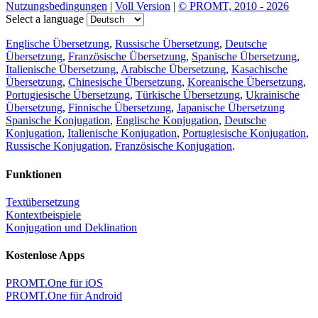
Nutzungsbedingungen
|
Voll Version
|
© PROMT, 2010 - 2026
Select a language
Englische Übersetzung
,
Russische Übersetzung
,
Deutsche
Übersetzung
,
Französische Übersetzung
,
Spanische Übersetzung
,
Italienische Übersetzung
,
Arabische Übersetzung
,
Kasachische
Übersetzung
,
Chinesische Übersetzung
,
Koreanische Übersetzung
,
Portugiesische Übersetzung
,
Türkische Übersetzung
,
Ukrainische
Übersetzung
,
Finnische Übersetzung
,
Japanische Übersetzung
Spanische Konjugation
,
Englische Konjugation
,
Deutsche
Konjugation
,
Italienische Konjugation
,
Portugiesische Konjugation
,
Russische Konjugation
,
Französische Konjugation
.
Funktionen
Textübersetzung
Kontextbeispiele
Konjugation und Deklination
Kostenlose Apps
PROMT.One für iOS
PROMT.One für Android