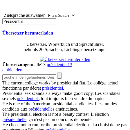
Zielsprache auswählen
Übersetzer herunterladen
Übersetzer, Wörterbuch und Sprachführer,
mehr als 20 Sprachen, Lieblingsübersetzungen
Übersetzungen:
alle
13
présidentiel
13
einblenden
The current college works by
presidential
fiat.
Le collège actuel
fonctionne par décret
présidentiel
.
Presidential
sex scandals always make good copy.
Les scandales
sexuels
présidentiels
font toujours bien vendre du papier.
He is one of the American
presidential
candidates.
Il est un des
candidats aux
présidentielles
américaines.
The
presidential
election is not a beauty contest.
L'élection
présidentielle
, ça n'est pas un concours de beauté.
He chose not to run for the
presidential
election.
Il a choisi de ne pas
se présenter à l'élection
présidentielle
.