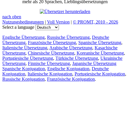
mehr als 20 Sprachen, Lieblingsübersetzungen
nach oben
Nutzungsbedingungen
|
Voll Version
|
© PROMT, 2010 - 2026
Select a language
Englische Übersetzung
,
Russische Übersetzung
,
Deutsche
Übersetzung
,
Französische Übersetzung
,
Spanische Übersetzung
,
Italienische Übersetzung
,
Arabische Übersetzung
,
Kasachische
Übersetzung
,
Chinesische Übersetzung
,
Koreanische Übersetzung
,
Portugiesische Übersetzung
,
Türkische Übersetzung
,
Ukrainische
Übersetzung
,
Finnische Übersetzung
,
Japanische Übersetzung
Spanische Konjugation
,
Englische Konjugation
,
Deutsche
Konjugation
,
Italienische Konjugation
,
Portugiesische Konjugation
,
Russische Konjugation
,
Französische Konjugation
.
Funktionen
Textübersetzung
Kontextbeispiele
Konjugation und Deklination
Kostenlose Apps