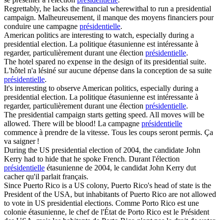
Regrettably, he lacks the financial wherewithal to run a
presidential
campaign.
Malheureusement, il manque des moyens financiers pour
conduire une campagne
présidentielle
.
American politics are interesting to watch, especially during a
presidential
election.
La politique étasunienne est intéressante à
regarder, particulièrement durant une élection
présidentielle
.
The hotel spared no expense in the design of its
presidential
suite.
L'hôtel n'a lésiné sur aucune dépense dans la conception de sa suite
présidentielle
.
It's interesting to observe American politics, especially during a
presidential
election.
La politique étasunienne est intéressante à
regarder, particulièrement durant une élection
présidentielle
.
The
presidential
campaign starts getting speed. All moves will be
allowed. There will be blood!
La campagne
présidentielle
commence à prendre de la vitesse. Tous les coups seront permis. Ça
va saigner !
During the US
presidential
election of 2004, the candidate John
Kerry had to hide that he spoke French.
Durant l'élection
présidentielle
étasunienne de 2004, le candidat John Kerry dut
cacher qu'il parlait français.
Since Puerto Rico is a US colony, Puerto Rico's head of state is the
President of the USA, but inhabitants of Puerto Rico are not allowed
to vote in US
presidential
elections.
Comme Porto Rico est une
colonie étasunienne, le chef de l'État de Porto Rico est le Président