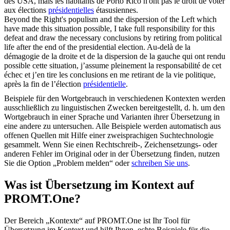
des USA, mais les habitants de Porto Rico n'ont pas le droit de voter
aux élections
présidentielles
étasusiennes.
Beyond the Right's populism and the dispersion of the Left which
have made this situation possible, I take full responsibility for this
defeat and draw the necessary conclusions by retiring from political
life after the end of the
presidential
election.
Au-delà de la
démagogie de la droite et de la dispersion de la gauche qui ont rendu
possible cette situation, j’assume pleinement la responsabilité de cet
échec et j’en tire les conclusions en me retirant de la vie politique,
après la fin de l’élection
présidentielle
.
Beispiele für den Wortgebrauch in verschiedenen Kontexten werden
ausschließlich zu linguistischen Zwecken bereitgestellt, d. h. um den
Wortgebrauch in einer Sprache und Varianten ihrer Übersetzung in
eine andere zu untersuchen. Alle Beispiele werden automatisch aus
offenen Quellen mit Hilfe einer zweisprachigen Suchtechnologie
gesammelt. Wenn Sie einen Rechtschreib-, Zeichensetzungs- oder
anderen Fehler im Original oder in der Übersetzung finden, nutzen
Sie die Option „Problem melden“ oder
schreiben Sie uns
.
Was ist Übersetzung im Kontext auf
PROMT.One?
Der Bereich „Kontexte“ auf PROMT.One ist Ihr Tool für
Übersetzung im Kontext und hilft Ihnen, echte Beispiele für die