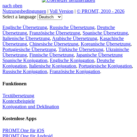
nach oben
Nutzungsbedingungen
|
Voll Version
|
© PROMT, 2010 - 2026
Select a language
Englische Übersetzung
,
Russische Übersetzung
,
Deutsche
Übersetzung
,
Französische Übersetzung
,
Spanische Übersetzung
,
Italienische Übersetzung
,
Arabische Übersetzung
,
Kasachische
Übersetzung
,
Chinesische Übersetzung
,
Koreanische Übersetzung
,
Portugiesische Übersetzung
,
Türkische Übersetzung
,
Ukrainische
Übersetzung
,
Finnische Übersetzung
,
Japanische Übersetzung
Spanische Konjugation
,
Englische Konjugation
,
Deutsche
Konjugation
,
Italienische Konjugation
,
Portugiesische Konjugation
,
Russische Konjugation
,
Französische Konjugation
.
Funktionen
Textübersetzung
Kontextbeispiele
Konjugation und Deklination
Kostenlose Apps
PROMT.One für iOS
PROMT.One für Android