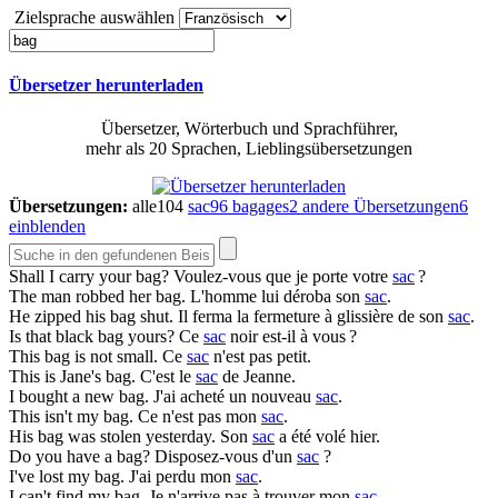
Zielsprache auswählen
Übersetzer herunterladen
Übersetzer, Wörterbuch und Sprachführer,
mehr als 20 Sprachen, Lieblingsübersetzungen
Übersetzungen:
alle
104
sac
96
bagages
2
andere Übersetzungen
6
einblenden
Shall I carry your
bag
?
Voulez-vous que je porte votre
sac
?
The man robbed her
bag
.
L'homme lui déroba son
sac
.
He zipped his
bag
shut.
Il ferma la fermeture à glissière de son
sac
.
Is that black
bag
yours?
Ce
sac
noir est-il à vous ?
This
bag
is not small.
Ce
sac
n'est pas petit.
This is Jane's
bag
.
C'est le
sac
de Jeanne.
I bought a new
bag
.
J'ai acheté un nouveau
sac
.
This isn't my
bag
.
Ce n'est pas mon
sac
.
His
bag
was stolen yesterday.
Son
sac
a été volé hier.
Do you have a
bag
?
Disposez-vous d'un
sac
?
I've lost my
bag
.
J'ai perdu mon
sac
.
I can't find my
bag
.
Je n'arrive pas à trouver mon
sac
.