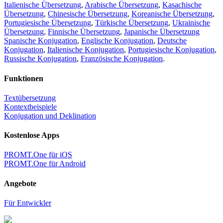
Italienische Übersetzung
,
Arabische Übersetzung
,
Kasachische
Übersetzung
,
Chinesische Übersetzung
,
Koreanische Übersetzung
,
Portugiesische Übersetzung
,
Türkische Übersetzung
,
Ukrainische
Übersetzung
,
Finnische Übersetzung
,
Japanische Übersetzung
Spanische Konjugation
,
Englische Konjugation
,
Deutsche
Konjugation
,
Italienische Konjugation
,
Portugiesische Konjugation
,
Russische Konjugation
,
Französische Konjugation
.
Funktionen
Textübersetzung
Kontextbeispiele
Konjugation und Deklination
Kostenlose Apps
PROMT.One für iOS
PROMT.One für Android
Angebote
Für Entwickler