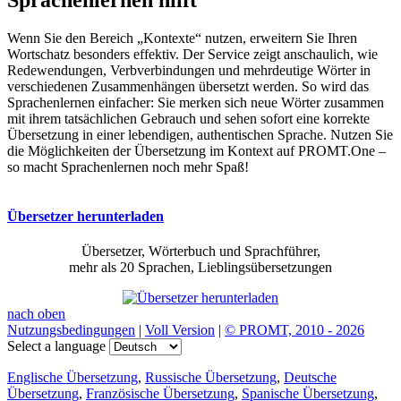
Wenn Sie den Bereich „Kontexte“ nutzen, erweitern Sie Ihren
Wortschatz besonders effektiv. Der Service zeigt anschaulich, wie
Redewendungen, Verbverbindungen und mehrdeutige Wörter in
verschiedenen Zusammenhängen übersetzt werden. So wird das
Sprachenlernen einfacher: Sie merken sich neue Wörter zusammen
mit ihrem tatsächlichen Gebrauch und sehen sofort eine korrekte
Übersetzung in einer lebendigen, authentischen Sprache. Nutzen Sie
die Möglichkeiten der Übersetzung im Kontext auf PROMT.One –
so macht Sprachenlernen noch mehr Spaß!
Übersetzer herunterladen
Übersetzer, Wörterbuch und Sprachführer,
mehr als 20 Sprachen, Lieblingsübersetzungen
nach oben
Nutzungsbedingungen
|
Voll Version
|
© PROMT, 2010 - 2026
Select a language
Englische Übersetzung
,
Russische Übersetzung
,
Deutsche
Übersetzung
,
Französische Übersetzung
,
Spanische Übersetzung
,