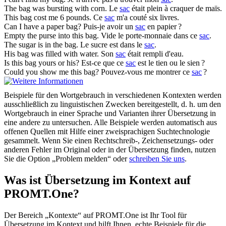
The
bag
was bursting with corn.
Le
sac
était plein à craquer de maïs.
This
bag
cost me 6 pounds.
Ce
sac
m'a couté six livres.
Can I have a paper
bag
?
Puis-je avoir un
sac
en papier ?
Empty the purse into this
bag
.
Vide le porte-monnaie dans ce
sac
.
The sugar is in the
bag
.
Le sucre est dans le
sac
.
His
bag
was filled with water.
Son
sac
était rempli d'eau.
Is this
bag
yours or his?
Est-ce que ce
sac
est le tien ou le sien ?
Could you show me this
bag
?
Pouvez-vous me montrer ce
sac
?
Beispiele für den Wortgebrauch in verschiedenen Kontexten werden
ausschließlich zu linguistischen Zwecken bereitgestellt, d. h. um den
Wortgebrauch in einer Sprache und Varianten ihrer Übersetzung in
eine andere zu untersuchen. Alle Beispiele werden automatisch aus
offenen Quellen mit Hilfe einer zweisprachigen Suchtechnologie
gesammelt. Wenn Sie einen Rechtschreib-, Zeichensetzungs- oder
anderen Fehler im Original oder in der Übersetzung finden, nutzen
Sie die Option „Problem melden“ oder
schreiben Sie uns
.
Was ist Übersetzung im Kontext auf
PROMT.One?
Der Bereich „Kontexte“ auf PROMT.One ist Ihr Tool für
Übersetzung im Kontext und hilft Ihnen, echte Beispiele für die