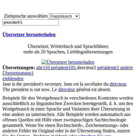
Zielsprache auswählen
Übersetzer herunterladen
Übersetzer, Wörterbuch und Sprachführer,
mehr als 20 Sprachen, Lieblingsübersetzungen
Übersetzungen:
alle
110
président
105
directeur
2
présidente
2
andere
Übersetzungen
1
einblenden
Jane is the
president's
secretary.
Jane est la secrétaire du
directeur
.
The
president
is out now.
Le
directeur
général est absent.
Beispiele für den Wortgebrauch in verschiedenen Kontexten werden
ausschließlich zu linguistischen Zwecken bereitgestellt, d. h. um den
Wortgebrauch in einer Sprache und Varianten ihrer Übersetzung in
eine andere zu untersuchen. Alle Beispiele werden automatisch aus
offenen Quellen mit Hilfe einer zweisprachigen Suchtechnologie
gesammelt. Wenn Sie einen Rechtschreib-, Zeichensetzungs- oder
anderen Fehler im Original oder in der Übersetzung finden, nutzen