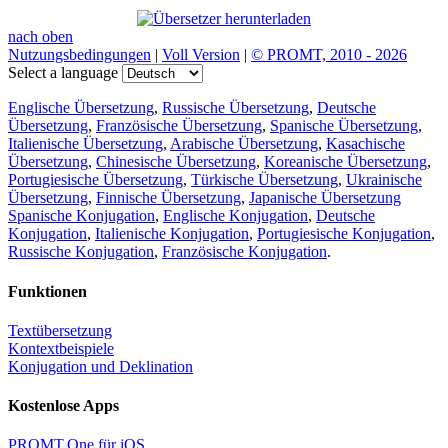
nach oben
Nutzungsbedingungen
|
Voll Version
|
© PROMT, 2010 - 2026
Select a language
Englische Übersetzung
,
Russische Übersetzung
,
Deutsche
Übersetzung
,
Französische Übersetzung
,
Spanische Übersetzung
,
Italienische Übersetzung
,
Arabische Übersetzung
,
Kasachische
Übersetzung
,
Chinesische Übersetzung
,
Koreanische Übersetzung
,
Portugiesische Übersetzung
,
Türkische Übersetzung
,
Ukrainische
Übersetzung
,
Finnische Übersetzung
,
Japanische Übersetzung
Spanische Konjugation
,
Englische Konjugation
,
Deutsche
Konjugation
,
Italienische Konjugation
,
Portugiesische Konjugation
,
Russische Konjugation
,
Französische Konjugation
.
Funktionen
Textübersetzung
Kontextbeispiele
Konjugation und Deklination
Kostenlose Apps
PROMT.One für iOS