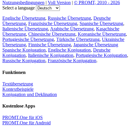
Nutzungsbedingungen
|
Voll Version
|
© PROMT, 2010 - 2026
Select a language
Englische Übersetzung
,
Russische Übersetzung
,
Deutsche
Übersetzung
,
Französische Übersetzung
,
Spanische Übersetzung
,
Italienische Übersetzung
,
Arabische Übersetzung
,
Kasachische
Übersetzung
,
Chinesische Übersetzung
,
Koreanische Übersetzung
,
Portugiesische Übersetzung
,
Türkische Übersetzung
,
Ukrainische
Übersetzung
,
Finnische Übersetzung
,
Japanische Übersetzung
Spanische Konjugation
,
Englische Konjugation
,
Deutsche
Konjugation
,
Italienische Konjugation
,
Portugiesische Konjugation
,
Russische Konjugation
,
Französische Konjugation
.
Funktionen
Textübersetzung
Kontextbeispiele
Konjugation und Deklination
Kostenlose Apps
PROMT.One für iOS
PROMT.One für Android