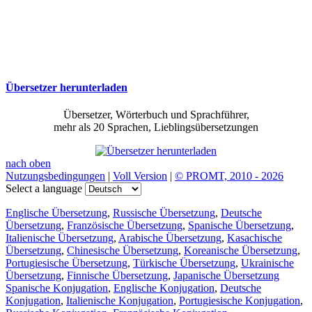
Übersetzer herunterladen
Übersetzer, Wörterbuch und Sprachführer,
mehr als 20 Sprachen, Lieblingsübersetzungen
nach oben
Nutzungsbedingungen
|
Voll Version
|
© PROMT, 2010 - 2026
Select a language
Englische Übersetzung
,
Russische Übersetzung
,
Deutsche
Übersetzung
,
Französische Übersetzung
,
Spanische Übersetzung
,
Italienische Übersetzung
,
Arabische Übersetzung
,
Kasachische
Übersetzung
,
Chinesische Übersetzung
,
Koreanische Übersetzung
,
Portugiesische Übersetzung
,
Türkische Übersetzung
,
Ukrainische
Übersetzung
,
Finnische Übersetzung
,
Japanische Übersetzung
Spanische Konjugation
,
Englische Konjugation
,
Deutsche
Konjugation
,
Italienische Konjugation
,
Portugiesische Konjugation
,