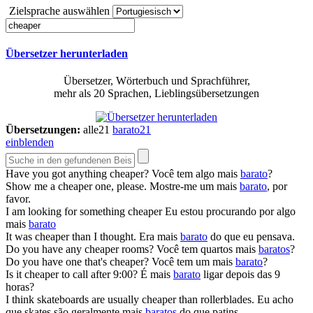
Zielsprache auswählen
Übersetzer herunterladen
Übersetzer, Wörterbuch und Sprachführer,
mehr als 20 Sprachen, Lieblingsübersetzungen
Übersetzungen:
alle
21
barato
21
einblenden
Have you got anything
cheaper
?
Você tem algo mais
barato
?
Show me a
cheaper
one, please.
Mostre-me um mais
barato
, por
favor.
I am looking for something
cheaper
Eu estou procurando por algo
mais
barato
It was
cheaper
than I thought.
Era mais
barato
do que eu pensava.
Do you have any
cheaper
rooms?
Você tem quartos mais
baratos
?
Do you have one that's
cheaper
?
Você tem um mais
barato
?
Is it
cheaper
to call after 9:00?
É mais
barato
ligar depois das 9
horas?
I think skateboards are usually
cheaper
than rollerblades.
Eu acho
que skates são geralmente mais
baratos
do que patins.