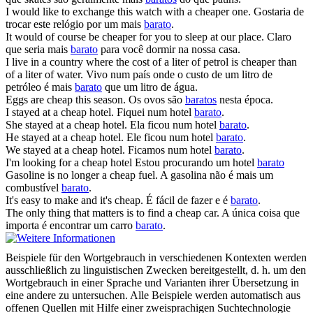
I would like to exchange this watch with a
cheaper
one.
Gostaria de
trocar este relógio por um mais
barato
.
It would of course be
cheaper
for you to sleep at our place.
Claro
que seria mais
barato
para você dormir na nossa casa.
I live in a country where the cost of a liter of petrol is
cheaper
than
of a liter of water.
Vivo num país onde o custo de um litro de
petróleo é mais
barato
que um litro de água.
Eggs are
cheap
this season.
Os ovos são
baratos
nesta época.
I stayed at a
cheap
hotel.
Fiquei num hotel
barato
.
She stayed at a
cheap
hotel.
Ela ficou num hotel
barato
.
He stayed at a
cheap
hotel.
Ele ficou num hotel
barato
.
We stayed at a
cheap
hotel.
Ficamos num hotel
barato
.
I'm looking for a
cheap
hotel
Estou procurando um hotel
barato
Gasoline is no longer a
cheap
fuel.
A gasolina não é mais um
combustível
barato
.
It's easy to make and it's
cheap
.
É fácil de fazer e é
barato
.
The only thing that matters is to find a
cheap
car.
A única coisa que
importa é encontrar um carro
barato
.
Beispiele für den Wortgebrauch in verschiedenen Kontexten werden
ausschließlich zu linguistischen Zwecken bereitgestellt, d. h. um den
Wortgebrauch in einer Sprache und Varianten ihrer Übersetzung in
eine andere zu untersuchen. Alle Beispiele werden automatisch aus
offenen Quellen mit Hilfe einer zweisprachigen Suchtechnologie