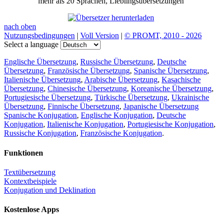
mehr als 20 Sprachen, Lieblingsübersetzungen
nach oben
Nutzungsbedingungen
|
Voll Version
|
© PROMT, 2010 - 2026
Select a language
Englische Übersetzung
,
Russische Übersetzung
,
Deutsche
Übersetzung
,
Französische Übersetzung
,
Spanische Übersetzung
,
Italienische Übersetzung
,
Arabische Übersetzung
,
Kasachische
Übersetzung
,
Chinesische Übersetzung
,
Koreanische Übersetzung
,
Portugiesische Übersetzung
,
Türkische Übersetzung
,
Ukrainische
Übersetzung
,
Finnische Übersetzung
,
Japanische Übersetzung
Spanische Konjugation
,
Englische Konjugation
,
Deutsche
Konjugation
,
Italienische Konjugation
,
Portugiesische Konjugation
,
Russische Konjugation
,
Französische Konjugation
.
Funktionen
Textübersetzung
Kontextbeispiele
Konjugation und Deklination
Kostenlose Apps