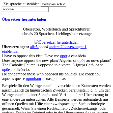
Zielsprache auswählen
Übersetzer herunterladen
Übersetzer, Wörterbuch und Sprachführer,
mehr als 20 Sprachen, Lieblingsübersetzungen
Übersetzungen:
alle
5
opor
4
andere Übersetzungen
1
einblenden
I have to
oppose
this idea.
Devo me
opor
a esta ideia.
Does anyone
oppose
the new plan?
Alguém se
opõe
ao novo plano?
The Catholic Church is
opposed
to divorce.
A Igreja Católica se
opõe
ao divórcio.
He condemned those who
opposed
his policies.
Ele condenou
aqueles que se
opunham
a suas políticas.
Beispiele für den Wortgebrauch in verschiedenen Kontexten werden
ausschließlich zu linguistischen Zwecken bereitgestellt, d. h. um den
Wortgebrauch in einer Sprache und Varianten ihrer Übersetzung in
eine andere zu untersuchen. Alle Beispiele werden automatisch aus
offenen Quellen mit Hilfe einer zweisprachigen Suchtechnologie
gesammelt. Wenn Sie einen Rechtschreib-, Zeichensetzungs- oder
anderen Fehler im Original oder in der Übersetzung finden, nutzen