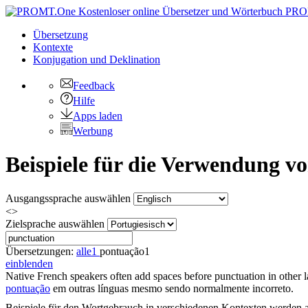
PRO
Übersetzung
Kontexte
Konjugation
und Deklination
Feedback
Hilfe
Apps laden
Werbung
Beispiele für die Verwendung 
Ausgangssprache auswählen
<>
Zielsprache auswählen
Übersetzungen:
alle
1
pontuação
1
einblenden
Native French speakers often add spaces before
punctuation
in other l
pontuação
em outras línguas mesmo sendo normalmente incorreto.
Beispiele für den Wortgebrauch in verschiedenen Kontexten werden aus