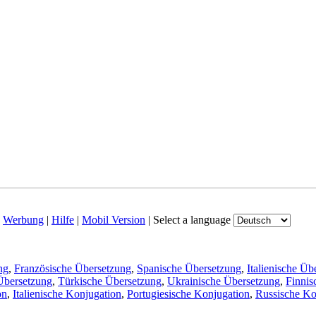
|
Werbung
|
Hilfe
|
Mobil Version
|
Select a language
ng
,
Französische Übersetzung
,
Spanische Übersetzung
,
Italienische Üb
Übersetzung
,
Türkische Übersetzung
,
Ukrainische Übersetzung
,
Finnis
on
,
Italienische Konjugation
,
Portugiesische Konjugation
,
Russische Ko