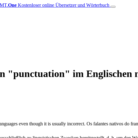
MT.
One
Kostenloser online Übersetzer und Wörterbuch
von "punctuation" im Englischen
anguages even though it is usually incorrect.
Os falantes nativos do fr
schließlich zu linguistischen Zwecken bereitgestellt, d. h. um den Wo