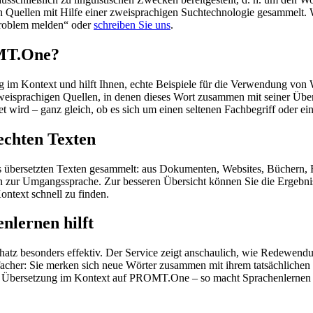
en Quellen mit Hilfe einer zweisprachigen Suchtechnologie gesammelt. 
„Problem melden“ oder
schreiben Sie uns
.
OMT.One?
im Kontext und hilft Ihnen, echte Beispiele für die Verwendung von 
zweisprachigen Quellen, in denen dieses Wort zusammen mit seiner Übe
wird – ganz gleich, ob es sich um einen seltenen Fachbegriff oder ein
echten Texten
s übersetzten Texten gesammelt: aus Dokumenten, Websites, Büchern, 
 hin zur Umgangssprache. Zur besseren Übersicht können Sie die Ergebn
ontext schnell zu finden.
nlernen hilft
hatz besonders effektiv. Der Service zeigt anschaulich, wie Redewen
her: Sie merken sich neue Wörter zusammen mit ihrem tatsächlichen G
der Übersetzung im Kontext auf PROMT.One – so macht Sprachenlernen