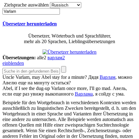
Zielsprache auswählen
Übersetzer herunterladen
Übersetzer, Wörterbuch und Sprachführer,
mehr als 20 Sprachen, Lieblingsübersetzungen
Übersetzungen:
alle
2
варлам
2
einblenden
Uncle
Varlam
, may Abel stay for a minute?
Дядя
Варлам
, можно
Авелю еще на минуту остаться?
Abel, if I see the dug-up
Varlam
once more, I'll go mad.
Авель,
если еще раз увижу выкопанного
Варлама
, я сойду с ума.
Beispiele für den Wortgebrauch in verschiedenen Kontexten werden
ausschließlich zu linguistischen Zwecken bereitgestellt, d. h. um den
Wortgebrauch in einer Sprache und Varianten ihrer Übersetzung in
eine andere zu untersuchen. Alle Beispiele werden automatisch aus
offenen Quellen mit Hilfe einer zweisprachigen Suchtechnologie
gesammelt. Wenn Sie einen Rechtschreib-, Zeichensetzungs- oder
anderen Fehler im Original oder in der Übersetzung finden, nutzen