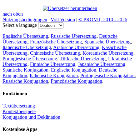
nach oben
Nutzungsbedingungen
|
Voll Version
|
© PROMT, 2010 - 2026
Select a language
Englische Übersetzung
,
Russische Übersetzung
,
Deutsche
Übersetzung
,
Französische Übersetzung
,
Spanische Übersetzung
,
Italienische Übersetzung
,
Arabische Übersetzung
,
Kasachische
Übersetzung
,
Chinesische Übersetzung
,
Koreanische Übersetzung
,
Portugiesische Übersetzung
,
Türkische Übersetzung
,
Ukrainische
Übersetzung
,
Finnische Übersetzung
,
Japanische Übersetzung
Spanische Konjugation
,
Englische Konjugation
,
Deutsche
Konjugation
,
Italienische Konjugation
,
Portugiesische Konjugation
,
Russische Konjugation
,
Französische Konjugation
.
Funktionen
Textübersetzung
Kontextbeispiele
Konjugation und Deklination
Kostenlose Apps