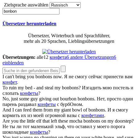
Zielsprache auswählen
Übersetzer herunterladen
Übersetzer, Wörterbuch und Sprachführer,
mehr als 20 Sprachen, Lieblingsübersetzungen
Übersetzungen:
alle
12
конфета
6
andere Übersetzungen
6
einblenden
I can't bring you
bonbons
now.
Я не смогу сейчас принести вам
конфет
.
To ruin my bed - and steal my
bonbons
?
Изгадить мою постель и
слопать
конфеты
?
No, just some guy giving out bourbon
bonbons
.
Нет, просто один
парень раздавал
конфеты
с бурбОном.
And I can feed them from my giant bowl of
bonbons
.
И я смогу
кормить их из моей огромной вазы с
конфетами
.
Are you the little elf that left these mocha
bonbons
on my doorstep?
Не ты ли тот маленький эльф, что оставил у моего порога
шоколадные
конфеты
?
You just wanna go charging up there on your white horse, and save