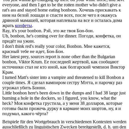
everyone, and then I get to be the rotten mother who didn't give a
rat's ass and stayed home eating
bonbons
.
Хочешь прискакать к
ним на белой лошади и спасти всех, после чего я окажусь
дрянной мамашей, которая наплевала на все и осталась дома
жрать
конфеты
.
Ray, it's your
bonbon
.
Рэй, это же твоя Бон-бон.
Uh,
bonbon
, he's coming over for dinner.
Погоди, конфетка, он
придёт на ужин.
I don't think red's really your color,
Bonbon
.
Мне кажется,
красный тебе не идет, Бон-Бон.
Her latest prey, sources report is none other than the Bulgarian
bonbon
, Viktor Krum.
Ee последней жертвой, как сообщают
источники стал не кто иной, как болгарский чемпион Виктор
Крам.
I turned Matt's sister into a vampire and threatened to kill
Bonbon
a
couple times.
Я сделал вампиром сестру Мэтта, и парочку раз
угрожал убить Бонни.
Little
bonbon
here's been down in the dumps and I had 38 large just
burning a hole in the dockers, so I figured, you know, what the
heck?
Моя конфетка грустила, а у меня 38 долларов, которые
готовы были прожечь дурку в кармане моих шортов, ну, я и
подумал, какого чёрта?
Beispiele für den Wortgebrauch in verschiedenen Kontexten werden
ausschließlich zu linguistischen Zwecken bereitgestellt, d. h. um den