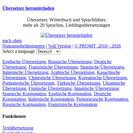
Übersetzer herunterladen
Übersetzer, Wörterbuch und Sprachführer,
mehr als 20 Sprachen, Lieblingsübersetzungen
nach oben
Nutzungsbedingungen
|
Voll Version
|
© PROMT, 2010 - 2026
Select a language
Englische Übersetzung
,
Russische Übersetzung
,
Deutsche
Übersetzung
,
Französische Übersetzung
,
Spanische Übersetzung
,
Italienische Übersetzung
,
Arabische Übersetzung
,
Kasachische
Übersetzung
,
Chinesische Übersetzung
,
Koreanische Übersetzung
,
Portugiesische Übersetzung
,
Türkische Übersetzung
,
Ukrainische
Übersetzung
,
Finnische Übersetzung
,
Japanische Übersetzung
Spanische Konjugation
,
Englische Konjugation
,
Deutsche
Konjugation
,
Italienische Konjugation
,
Portugiesische Konjugation
,
Russische Konjugation
,
Französische Konjugation
.
Funktionen
Textübersetzung