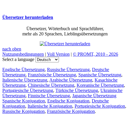
Übersetzer herunterladen
Übersetzer, Wörterbuch und Sprachführer,
mehr als 20 Sprachen, Lieblingsübersetzungen
nach oben
Nutzungsbedingungen
|
Voll Version
|
© PROMT, 2010 - 2026
Select a language
Englische Übersetzung
,
Russische Übersetzung
,
Deutsche
Übersetzung
,
Französische Übersetzung
,
Spanische Übersetzung
,
Italienische Übersetzung
,
Arabische Übersetzung
,
Kasachische
Übersetzung
,
Chinesische Übersetzung
,
Koreanische Übersetzung
,
Portugiesische Übersetzung
,
Türkische Übersetzung
,
Ukrainische
Übersetzung
,
Finnische Übersetzung
,
Japanische Übersetzung
Spanische Konjugation
,
Englische Konjugation
,
Deutsche
Konjugation
,
Italienische Konjugation
,
Portugiesische Konjugation
,
Russische Konjugation
,
Französische Konjugation
.
Funktionen