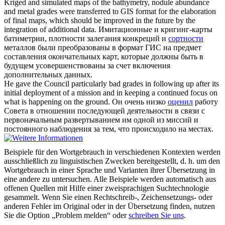
Kriged and simulated maps of the bathymetry, nodule abundance
and metal
grades
were transferred to GIS format for the elaboration
of final maps, which should be improved in the future by the
integration of additional data.
Имитационные и кригинг-карты
батиметрии, плотности залегания конкреций и
сортности
металлов были преобразованы в формат ГИС на предмет
составления окончательных карт, которые должны быть в
будущем усовершенствованы за счет включения
дополнительных данных.
He gave the Council particularly bad
grades
in following up after its
initial deployment of a mission and in keeping a continued focus on
what is happening on the ground.
Он очень низко
оценил
работу
Совета в отношении последующей деятельности в связи с
первоначальным развертыванием им одной из миссий и
постоянного наблюдения за тем, что происходило на местах.
Beispiele für den Wortgebrauch in verschiedenen Kontexten werden
ausschließlich zu linguistischen Zwecken bereitgestellt, d. h. um den
Wortgebrauch in einer Sprache und Varianten ihrer Übersetzung in
eine andere zu untersuchen. Alle Beispiele werden automatisch aus
offenen Quellen mit Hilfe einer zweisprachigen Suchtechnologie
gesammelt. Wenn Sie einen Rechtschreib-, Zeichensetzungs- oder
anderen Fehler im Original oder in der Übersetzung finden, nutzen
Sie die Option „Problem melden“ oder
schreiben Sie uns
.