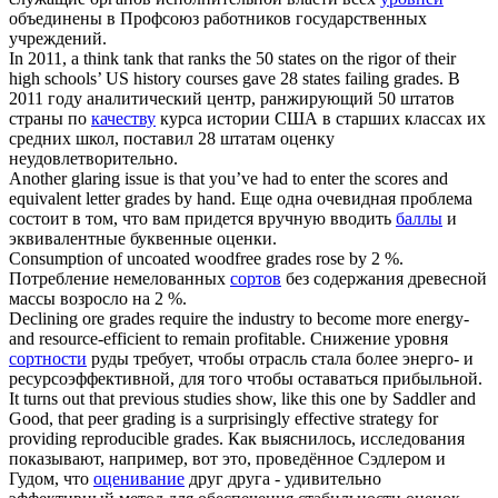
объединены в Профсоюз работников государственных
учреждений.
In 2011, a think tank that ranks the 50 states on the rigor of their
high schools’ US history courses gave 28 states failing
grades
.
В
2011 году аналитический центр, ранжирующий 50 штатов
страны по
качеству
курса истории США в старших классах их
средних школ, поставил 28 штатам оценку
неудовлетворительно.
Another glaring issue is that you’ve had to enter the scores and
equivalent letter
grades
by hand.
Еще одна очевидная проблема
состоит в том, что вам придется вручную вводить
баллы
и
эквивалентные буквенные оценки.
Consumption of uncoated woodfree
grades
rose by 2 %.
Потребление немелованных
сортов
без содержания древесной
массы возросло на 2 %.
Declining ore
grades
require the industry to become more energy-
and resource-efficient to remain profitable.
Снижение уровня
сортности
руды требует, чтобы отрасль стала более энерго- и
ресурсоэффективной, для того чтобы оставаться прибыльной.
It turns out that previous studies show, like this one by Saddler and
Good, that peer grading is a surprisingly effective strategy for
providing reproducible
grades
.
Как выяснилось, исследования
показывают, например, вот это, проведённое Сэдлером и
Гудом, что
оценивание
друг друга - удивительно