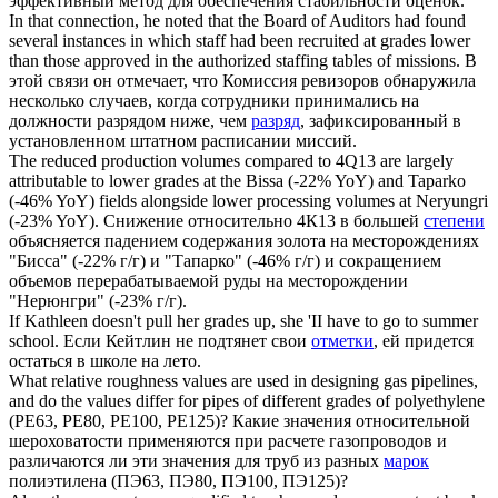
эффективный метод для обеспечения стабильности оценок.
In that connection, he noted that the Board of Auditors had found
several instances in which staff had been recruited at
grades
lower
than those approved in the authorized staffing tables of missions.
В
этой связи он отмечает, что Комиссия ревизоров обнаружила
несколько случаев, когда сотрудники принимались на
должности разрядом ниже, чем
разряд
, зафиксированный в
установленном штатном расписании миссий.
The reduced production volumes compared to 4Q13 are largely
attributable to lower
grades
at the Bissa (-22% YoY) and Taparko
(-46% YoY) fields alongside lower processing volumes at Neryungri
(-23% YoY).
Снижение относительно 4К13 в большей
степени
объясняется падением содержания золота на месторождениях
"Бисса" (-22% г/г) и "Тапарко" (-46% г/г) и сокращением
объемов перерабатываемой руды на месторождении
"Нерюнгри" (-23% г/г).
If Kathleen doesn't pull her
grades
up, she 'II have to go to summer
school.
Если Кейтлин не подтянет свои
отметки
, ей придется
остаться в школе на лето.
What relative roughness values are used in designing gas pipelines,
and do the values differ for pipes of different
grades
of polyethylene
(PE63, PE80, PE100, PE125)?
Какие значения относительной
шероховатости применяются при расчете газопроводов и
различаются ли эти значения для труб из разных
марок
полиэтилена (ПЭ63, ПЭ80, ПЭ100, ПЭ125)?