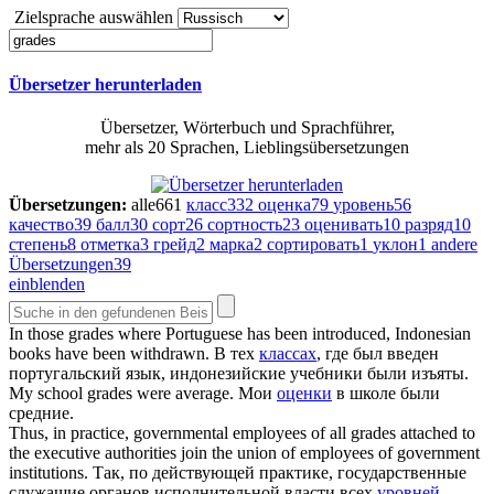
Zielsprache auswählen
Übersetzer herunterladen
Übersetzer, Wörterbuch und Sprachführer,
mehr als 20 Sprachen, Lieblingsübersetzungen
Übersetzungen:
alle
661
класс
332
оценка
79
уровень
56
качество
39
балл
30
сорт
26
сортность
23
оценивать
10
разряд
10
степень
8
отметка
3
грейд
2
марка
2
сортировать
1
уклон
1
andere
Übersetzungen
39
einblenden
In those
grades
where Portuguese has been introduced, Indonesian
books have been withdrawn.
В тех
классах
, где был введен
португальский язык, индонезийские учебники были изъяты.
My school
grades
were average.
Мои
оценки
в школе были
средние.
Thus, in practice, governmental employees of all
grades
attached to
the executive authorities join the union of employees of government
institutions.
Так, по действующей практике, государственные
служащие органов исполнительной власти всех
уровней