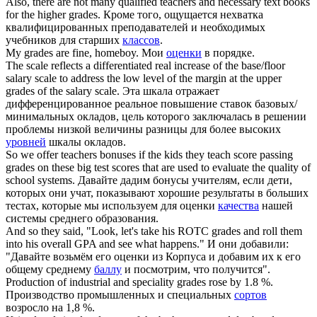
Also, there are not many qualified teachers and necessary text books
for the higher
grades
.
Кроме того, ощущается нехватка
квалифицированных преподавателей и необходимых
учебников для старших
классов
.
My
grades
are fine, homeboy.
Мои
оценки
в порядке.
The scale reflects a differentiated real increase of the base/floor
salary scale to address the low level of the margin at the upper
grades
of the salary scale.
Эта шкала отражает
дифференцированное реальное повышение ставок базовых/
минимальных окладов, цель которого заключалась в решении
проблемы низкой величины разницы для более высоких
уровней
шкалы окладов.
So we offer teachers bonuses if the kids they teach score passing
grades
on these big test scores that are used to evaluate the quality of
school systems.
Давайте дадим бонусы учителям, если дети,
которых они учат, показывают хорошие результаты в больших
тестах, которые мы используем для оценки
качества
нашей
системы среднего образования.
And so they said, "Look, let's take his ROTC
grades
and roll them
into his overall GPA and see what happens."
И они добавили:
"Давайте возьмём его оценки из Корпуса и добавим их к его
общему среднему
баллу
и посмотрим, что получится".
Production of industrial and speciality
grades
rose by 1.8 %.
Производство промышленных и специальных
сортов
возросло на 1,8 %.