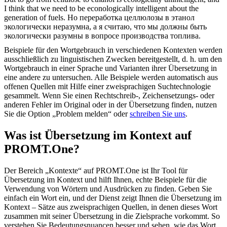
I think that we need to be econologically intelligent about the
generation of fuels.
Но переработка целлюлозы в этанол
экологически неразумна, а я считаю, что мы должны быть
экологически разумны в вопросе производства топлива.
Beispiele für den Wortgebrauch in verschiedenen Kontexten werden
ausschließlich zu linguistischen Zwecken bereitgestellt, d. h. um den
Wortgebrauch in einer Sprache und Varianten ihrer Übersetzung in
eine andere zu untersuchen. Alle Beispiele werden automatisch aus
offenen Quellen mit Hilfe einer zweisprachigen Suchtechnologie
gesammelt. Wenn Sie einen Rechtschreib-, Zeichensetzungs- oder
anderen Fehler im Original oder in der Übersetzung finden, nutzen
Sie die Option „Problem melden“ oder
schreiben Sie uns
.
Was ist Übersetzung im Kontext auf
PROMT.One?
Der Bereich „Kontexte“ auf PROMT.One ist Ihr Tool für
Übersetzung im Kontext und hilft Ihnen, echte Beispiele für die
Verwendung von Wörtern und Ausdrücken zu finden. Geben Sie
einfach ein Wort ein, und der Dienst zeigt Ihnen die Übersetzung im
Kontext – Sätze aus zweisprachigen Quellen, in denen dieses Wort
zusammen mit seiner Übersetzung in die Zielsprache vorkommt. So
verstehen Sie Bedeutungsnuancen besser und sehen, wie das Wort