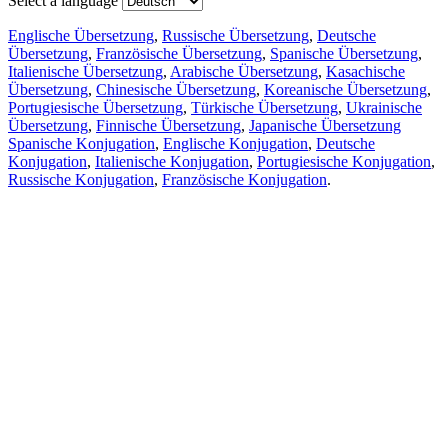
Select a language
Englische Übersetzung
,
Russische Übersetzung
,
Deutsche
Übersetzung
,
Französische Übersetzung
,
Spanische Übersetzung
,
Italienische Übersetzung
,
Arabische Übersetzung
,
Kasachische
Übersetzung
,
Chinesische Übersetzung
,
Koreanische Übersetzung
,
Portugiesische Übersetzung
,
Türkische Übersetzung
,
Ukrainische
Übersetzung
,
Finnische Übersetzung
,
Japanische Übersetzung
Spanische Konjugation
,
Englische Konjugation
,
Deutsche
Konjugation
,
Italienische Konjugation
,
Portugiesische Konjugation
,
Russische Konjugation
,
Französische Konjugation
.
Funktionen
Textübersetzung
Kontextbeispiele
Konjugation und Deklination
Kostenlose Apps
PROMT.One für iOS
PROMT.One für Android
Angebote