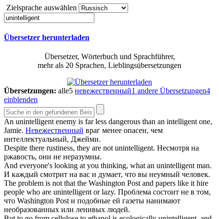
Zielsprache auswählen
Übersetzer herunterladen
Übersetzer, Wörterbuch und Sprachführer,
mehr als 20 Sprachen, Lieblingsübersetzungen
Übersetzungen:
alle
5
невежественный
1
andere Übersetzungen
4
einblenden
An
unintelligent
enemy is far less dangerous than an intelligent one,
Jamie.
Невежественный
враг менее опасен, чем
интеллектуальный, Джейми.
Despite there rustiness, they are not
unintelligent
.
Несмотря на
ржавость, они не неразумны.
And everyone's looking at you thinking, what an
unintelligent
man.
И каждый смотрит на вас и думает, что вы неумный человек.
The problem is not that the Washington Post and papers like it hire
people who are
unintelligent
or lazy.
Проблема состоит не в том,
что Washington Post и подобные ей газеты нанимают
необразованных или ленивых людей.
But to go from cellulose to ethanol is ecologically
unintelligent
, and