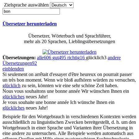
Zielsprache auswählen
Übersetzer herunterladen
Übersetzer, Wörterbuch und Sprachführer,
mehr als 20 Sprachen, Lieblingsübersetzungen
Übersetzungen:
alle
606
gut
495
richtig
16
glücklich
3
andere
Übersetzungen
92
einblenden
Si seulement on arrêtait d'essayer d'être heureux on pourrait passer
un très
bon
moment.
Wenn wir bloß aufhören würden zu versuchen,
glücklich
zu sein, könnten wir eine sehr schöne Zeit haben.
Nous vous souhaitons une
bonne
année
Wir wünschen Ihnen ein
glückliches
neues Jahr!
Je vous souhaite une
bonne
année
Ich wünsche Ihnen ein
glückliches
neues Jahr!
Beispiele für den Wortgebrauch in verschiedenen Kontexten werden
ausschließlich zu linguistischen Zwecken bereitgestellt, d. h. um den
Wortgebrauch in einer Sprache und Varianten ihrer Übersetzung in
eine andere zu untersuchen. Alle Beispiele werden automatisch aus
offenen Quellen mit Hilfe einer zweisprachigen Suchtechnologie