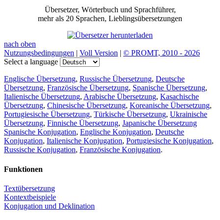
Übersetzer, Wörterbuch und Sprachführer,
mehr als 20 Sprachen, Lieblingsübersetzungen
nach oben
Nutzungsbedingungen
|
Voll Version
|
© PROMT, 2010 - 2026
Select a language
Englische Übersetzung
,
Russische Übersetzung
,
Deutsche
Übersetzung
,
Französische Übersetzung
,
Spanische Übersetzung
,
Italienische Übersetzung
,
Arabische Übersetzung
,
Kasachische
Übersetzung
,
Chinesische Übersetzung
,
Koreanische Übersetzung
,
Portugiesische Übersetzung
,
Türkische Übersetzung
,
Ukrainische
Übersetzung
,
Finnische Übersetzung
,
Japanische Übersetzung
Spanische Konjugation
,
Englische Konjugation
,
Deutsche
Konjugation
,
Italienische Konjugation
,
Portugiesische Konjugation
,
Russische Konjugation
,
Französische Konjugation
.
Funktionen
Textübersetzung
Kontextbeispiele
Konjugation und Deklination