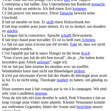
L'entreprise a
fait
faillite.
Das Unternehmen hat Bankrott
gemacht
.
J'ai
fait
venir un médecin.
Ich ließ einen Arzt
kommen
.
Ce
fait
prouve son innocence.
Diese
Tatsache
beweist seine
Unschuld.
Il
fait
un meuble en bois.
Er
stellt
einen Holzschrank her.
Il
fait
trop sombre pour jouer dehors.
Es ist zu dunkel, um draußen
zu
spielen
.
La langue
fait
la conscience.
Sprache
schafft
Bewusstsein.
Il
fait
trop chaud pour travailler.
Es ist zu heiß zum
Arbeiten
.
Le
fait
est que nous n'avons pas été invités.
Fakt
ist, dass wir nicht
eingeladen wurden.
C'est l'appétit qui
fait
la sauce
Hunger ist der beste
Koch
"Vous n'avez pas
fait
du très bon travail", dis-je.
„Sie haben keine
besonders gute Arbeit
geleistet
“, sagte ich.
On ne
fait
pas faire tourner les moulins avec un soufflet.
Windmühlen kann man nicht mit Blasebälgen
treiben
.
Il n'est pas nécessaire d'avoir
fait
des études de théologie pour avoir
la foi.
Es ist nicht nötig, Theologie
studiert
zu haben, um gläubig zu
sein.
Nous sommes tout à
fait
conquis par la vie à la campagne.
Wir sind
sehr vom Landleben
angetan
.
Venu de très très très loin derrière le soleil, Petit Vénusien a
fait
un
long voyage pour visiter notre planète.
Kleiner Venusianer kommt
aus entfernten Gegenden, hinter der Sonne und
besichtigt
unsere