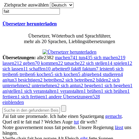
Zielsprache auswählen
Übersetzer herunterladen
Übersetzer, Wörterbuch und Sprachführer,
mehr als 20 Sprachen, Lieblingsübersetzungen
Übersetzungen:
alle
2382
machen
741
tun
435
sich machen
219
lassen
212
geben
70
kommen
22
tatsache
22
sich stellen
14
spielen
12
sich lassen
11
schaffen
10
arbeiten
9
fakt
8
faktum
7
leisten
6
sich
treiben
6
treiben
6
kochen
5
sich kochen
5
ab|geben
4
studieren
4
an|tun
3
besichtigen
2
betreiben
2
sich betreiben
2
bilden
2
sich
unternehmen
2
unternehmen
2
sich antun
2
begehen
1
sich begehen
1
an|stellen
1
sich veranstalten
1
veranstalten
1
brühen
1
sich brühen
1
fertigen
1
sich fertigen
1
andere Übersetzungen
528
einblenden
J'ai
fait
une promenade.
Ich habe einen Spaziergang
gemacht
.
Quel œil te
fait
mal ?
Welches Auge
tut
dir weh?
Notre gouvernement nous
fait
pendre.
Unsere Regierung
lässt
uns
hängen.
Vieille chair
fait
bon potage
Alt Fleisch
gibt
fette Suppen