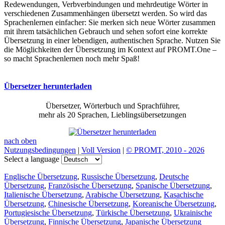
Redewendungen, Verbverbindungen und mehrdeutige Wörter in
verschiedenen Zusammenhängen übersetzt werden. So wird das
Sprachenlernen einfacher: Sie merken sich neue Wörter zusammen
mit ihrem tatsächlichen Gebrauch und sehen sofort eine korrekte
Übersetzung in einer lebendigen, authentischen Sprache. Nutzen Sie
die Möglichkeiten der Übersetzung im Kontext auf PROMT.One –
so macht Sprachenlernen noch mehr Spaß!
Übersetzer herunterladen
Übersetzer, Wörterbuch und Sprachführer,
mehr als 20 Sprachen, Lieblingsübersetzungen
nach oben
Nutzungsbedingungen
|
Voll Version
|
© PROMT, 2010 - 2026
Select a language
Englische Übersetzung
,
Russische Übersetzung
,
Deutsche
Übersetzung
,
Französische Übersetzung
,
Spanische Übersetzung
,
Italienische Übersetzung
,
Arabische Übersetzung
,
Kasachische
Übersetzung
,
Chinesische Übersetzung
,
Koreanische Übersetzung
,
Portugiesische Übersetzung
,
Türkische Übersetzung
,
Ukrainische
Übersetzung
,
Finnische Übersetzung
,
Japanische Übersetzung