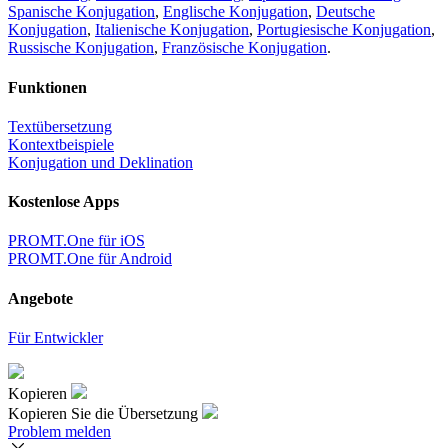
Spanische Konjugation
,
Englische Konjugation
,
Deutsche
Konjugation
,
Italienische Konjugation
,
Portugiesische Konjugation
,
Russische Konjugation
,
Französische Konjugation
.
Funktionen
Textübersetzung
Kontextbeispiele
Konjugation und Deklination
Kostenlose Apps
PROMT.One für iOS
PROMT.One für Android
Angebote
Für Entwickler
Kopieren
Kopieren Sie die Übersetzung
Problem melden