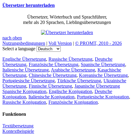
Übersetzer herunterladen
Übersetzer, Wörterbuch und Sprachführer,
mehr als 20 Sprachen, Lieblingsübersetzungen
nach oben
Nutzungsbedingungen
|
Voll Version
|
© PROMT, 2010 - 2026
Select a language
Englische Übersetzung
,
Russische Übersetzung
,
Deutsche
Übersetzung
,
Französische Übersetzung
,
Spanische Übersetzung
,
Italienische Übersetzung
,
Arabische Übersetzung
,
Kasachische
Übersetzung
,
Chinesische Übersetzung
,
Koreanische Übersetzung
,
Portugiesische Übersetzung
,
Türkische Übersetzung
,
Ukrainische
Übersetzung
,
Finnische Übersetzung
,
Japanische Übersetzung
Spanische Konjugation
,
Englische Konjugation
,
Deutsche
Konjugation
,
Italienische Konjugation
,
Portugiesische Konjugation
,
Russische Konjugation
,
Französische Konjugation
.
Funktionen
Textübersetzung
Kontextbeispiele