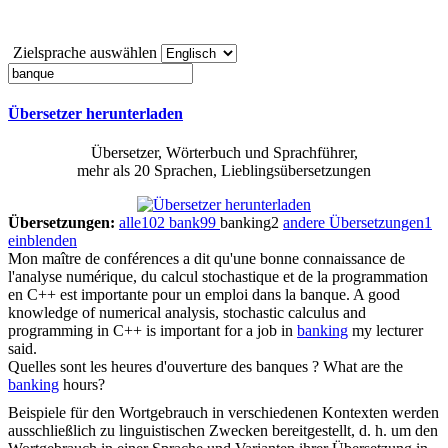
Zielsprache auswählen
Übersetzer herunterladen
Übersetzer, Wörterbuch und Sprachführer,
mehr als 20 Sprachen, Lieblingsübersetzungen
Übersetzungen:
alle
102
bank
99
banking
2
andere Übersetzungen
1
einblenden
Mon maître de conférences a dit qu'une bonne connaissance de
l'analyse numérique, du calcul stochastique et de la programmation
en C++ est importante pour un emploi dans la
banque
.
A good
knowledge of numerical analysis, stochastic calculus and
programming in C++ is important for a job in
banking
my lecturer
said.
Quelles sont les heures d'ouverture des
banques
?
What are the
banking
hours?
Beispiele für den Wortgebrauch in verschiedenen Kontexten werden
ausschließlich zu linguistischen Zwecken bereitgestellt, d. h. um den