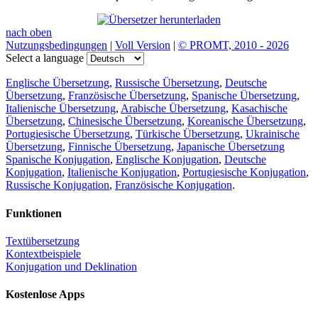
nach oben
Nutzungsbedingungen
|
Voll Version
|
© PROMT, 2010 - 2026
Select a language
Englische Übersetzung
,
Russische Übersetzung
,
Deutsche
Übersetzung
,
Französische Übersetzung
,
Spanische Übersetzung
,
Italienische Übersetzung
,
Arabische Übersetzung
,
Kasachische
Übersetzung
,
Chinesische Übersetzung
,
Koreanische Übersetzung
,
Portugiesische Übersetzung
,
Türkische Übersetzung
,
Ukrainische
Übersetzung
,
Finnische Übersetzung
,
Japanische Übersetzung
Spanische Konjugation
,
Englische Konjugation
,
Deutsche
Konjugation
,
Italienische Konjugation
,
Portugiesische Konjugation
,
Russische Konjugation
,
Französische Konjugation
.
Funktionen
Textübersetzung
Kontextbeispiele
Konjugation und Deklination
Kostenlose Apps