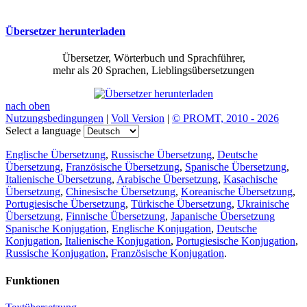
Übersetzer herunterladen
Übersetzer, Wörterbuch und Sprachführer,
mehr als 20 Sprachen, Lieblingsübersetzungen
nach oben
Nutzungsbedingungen
|
Voll Version
|
© PROMT, 2010 - 2026
Select a language
Englische Übersetzung
,
Russische Übersetzung
,
Deutsche
Übersetzung
,
Französische Übersetzung
,
Spanische Übersetzung
,
Italienische Übersetzung
,
Arabische Übersetzung
,
Kasachische
Übersetzung
,
Chinesische Übersetzung
,
Koreanische Übersetzung
,
Portugiesische Übersetzung
,
Türkische Übersetzung
,
Ukrainische
Übersetzung
,
Finnische Übersetzung
,
Japanische Übersetzung
Spanische Konjugation
,
Englische Konjugation
,
Deutsche
Konjugation
,
Italienische Konjugation
,
Portugiesische Konjugation
,
Russische Konjugation
,
Französische Konjugation
.
Funktionen