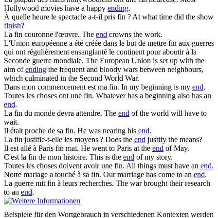
Hollywood movies have a happy
ending
.
À quelle heure le spectacle a-t-il pris
fin
?
At what time did the show
finish
?
La
fin
couronne l'œuvre.
The
end
crowns the work.
L'Union européenne a été créée dans le but de mettre
fin
aux guerres
qui ont régulièrement ensanglanté le continent pour aboutir à la
Seconde guerre mondiale.
The European Union is set up with the
aim of
ending
the frequent and bloody wars between neighbours,
which culminated in the Second World War.
Dans mon commencement est ma
fin
.
In my beginning is my
end
.
Toutes les choses ont une
fin
.
Whatever has a beginning also has an
end
.
La
fin
du monde devra attendre.
The
end
of the world will have to
wait.
Il était proche de sa
fin
.
He was nearing his
end
.
La
fin
justifie-t-elle les moyens ?
Does the
end
justify the means?
Il est allé à Paris
fin
mai.
He went to Paris at the
end
of May.
C'est la
fin
de mon histoire.
This is the
end
of my story.
Toutes les choses doivent avoir une
fin
.
All things must have an
end
.
Notre mariage a touché à sa
fin
.
Our marriage has come to an
end
.
La guerre mit
fin
à leurs recherches.
The war brought their research
to an
end
.
Beispiele für den Wortgebrauch in verschiedenen Kontexten werden