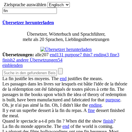
Zielsprache auswählen
Übersetzer herunterladen
Übersetzer, Wörterbuch und Sprachführer,
mehr als 20 Sprachen, Lieblingsübersetzungen
Übersetzungen:
alle
207
end
131
purpose
7
thin
7
ending
3
fine
3
finish
2
andere Übersetzungen
54
einblenden
La
fin
justifie les moyens.
The
end
justifies the means.
Les passages dans les livres sur lesquels est bâtie l'idée de la théorie
de la rédemption ont été fabriqués de toutes pièces à cette
fin
.
The
passages in the books upon which the idea of theory of redemption
is built, have been manufactured and fabricated for that
purpose
.
Oh, je n'ai pas aimé la
fin
.
Oh, I didn't like the
ending
.
Il y eut un superbe dessert à la
fin
du repas.
A
fine
dessert finished
the meal.
Quand le spectacle a-t-il pris
fin
?
When did the show
finish
?
La
fin
du monde approche.
The
end
of the world is coming.
La plupart des films hollywoodiens ont une
fin
heureuse.
Most