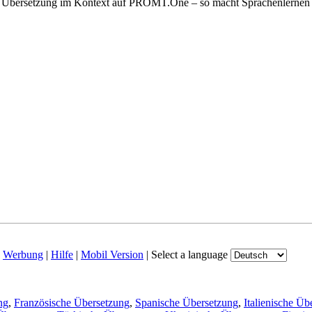
der Übersetzung im Kontext auf PROMT.One – so macht Sprachenlernen
|
Werbung
|
Hilfe
|
Mobil Version
|
Select a language
ng
,
Französische Übersetzung
,
Spanische Übersetzung
,
Italienische Üb