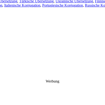
Übersetzung
,
Türkische Übersetzung
,
Ukrainische Übersetzung
,
Finnis
on
,
Italienische Konjugation
,
Portugiesische Konjugation
,
Russische Ko
Werbung