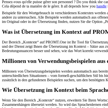
Pensez-vous qu'elle puisse
gérer
son personnel ?
Do you think she c
Cela dépend de ta manière de le
gérer
.
It all depends how you
handle
i
Beispiele für den Wortgebrauch in verschiedenen Kontexten werden aus
andere zu untersuchen. Alle Beispiele werden automatisch aus offen
im Original oder in der Übersetzung finden, nutzen Sie die Option 
Was ist Übersetzung im Kontext auf PR
Der Bereich „Kontexte“ auf PROMT.One ist Ihr Tool für Übersetzung 
und der Dienst zeigt Ihnen die Übersetzung im Kontext – Sätze aus 
Bedeutungsnuancen besser und sehen, wie das Wort korrekt verwendet 
Millionen von Verwendungsbeispielen aus 
Millionen von Übersetzungsbeispielen werden automatisch aus bereit
unterschiedlichen Situationen – vom formell-geschäftlichen Stil bis
zusätzlich in den gefundenen Beispielen suchen, um den benötigten K
Wie Übersetzung im Kontext beim Sprache
Wenn Sie den Bereich „Kontexte“ nutzen, erweitern Sie Ihren Wortsc
Zusammenhängen übersetzt werden. So wird das Sprachenlernen einfac