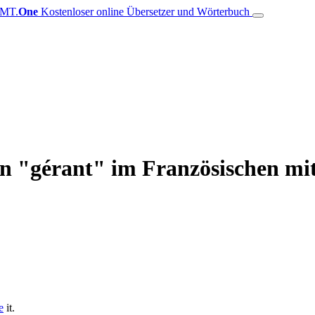
MT.
One
Kostenloser online Übersetzer und Wörterbuch
on "gérant" im Französischen m
e
it.