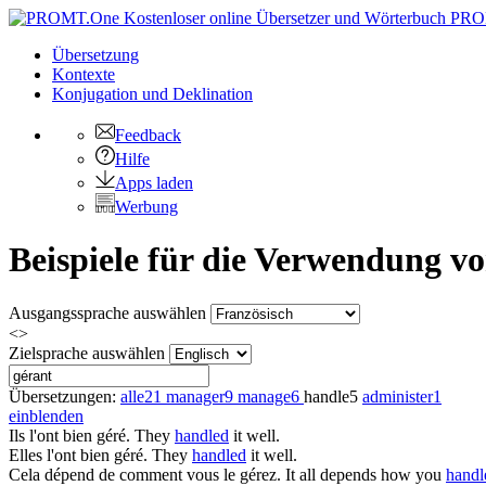
PRO
Übersetzung
Kontexte
Konjugation
und Deklination
Feedback
Hilfe
Apps laden
Werbung
Beispiele für die Verwendung v
Ausgangssprache auswählen
<>
Zielsprache auswählen
Übersetzungen:
alle
21
manager
9
manage
6
handle
5
administer
1
einblenden
Ils l'ont bien
géré
.
They
handled
it well.
Elles l'ont bien
géré
.
They
handled
it well.
Cela dépend de comment vous le
gérez
.
It all depends how you
handl