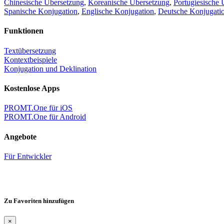
Chinesische Übersetzung
,
Koreanische Übersetzung
,
Portugiesische 
Spanische Konjugation
,
Englische Konjugation
,
Deutsche Konjugati
Funktionen
Textübersetzung
Kontextbeispiele
Konjugation und Deklination
Kostenlose Apps
PROMT.One für iOS
PROMT.One für Android
Angebote
Für Entwickler
Zu Favoriten hinzufügen
×