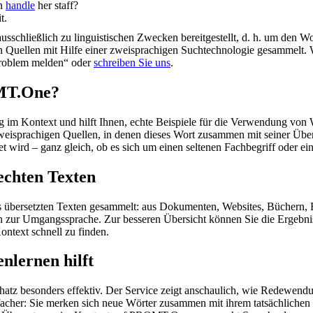
an
handle
her staff?
t.
schließlich zu linguistischen Zwecken bereitgestellt, d. h. um den Wo
en Quellen mit Hilfe einer zweisprachigen Suchtechnologie gesammelt. 
„Problem melden“ oder
schreiben Sie uns
.
OMT.One?
im Kontext und hilft Ihnen, echte Beispiele für die Verwendung von 
zweisprachigen Quellen, in denen dieses Wort zusammen mit seiner Übe
wird – ganz gleich, ob es sich um einen seltenen Fachbegriff oder ein
echten Texten
s übersetzten Texten gesammelt: aus Dokumenten, Websites, Büchern, 
 hin zur Umgangssprache. Zur besseren Übersicht können Sie die Ergebn
ontext schnell zu finden.
nlernen hilft
hatz besonders effektiv. Der Service zeigt anschaulich, wie Redewen
her: Sie merken sich neue Wörter zusammen mit ihrem tatsächlichen G