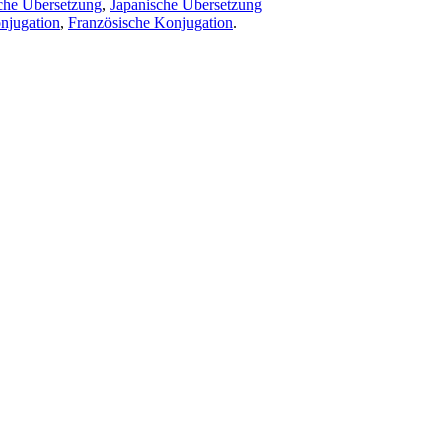
che Übersetzung
,
Japanische Übersetzung
njugation
,
Französische Konjugation
.