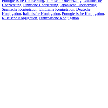
Portugiesische Übersetzung
,
Türkische Übersetzung
,
Ukrainische
Übersetzung
,
Finnische Übersetzung
,
Japanische Übersetzung
Spanische Konjugation
,
Englische Konjugation
,
Deutsche
Konjugation
,
Italienische Konjugation
,
Portugiesische Konjugation
,
Russische Konjugation
,
Französische Konjugation
.
Funktionen
Textübersetzung
Kontextbeispiele
Konjugation und Deklination
Kostenlose Apps
PROMT.One für iOS
PROMT.One für Android
Angebote
Für Entwickler
Kopieren
Kopieren Sie die Übersetzung