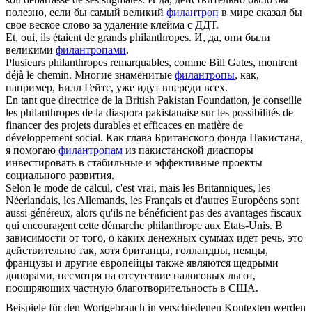
полезно, если бы самый великий
филантроп
в мире сказал бы
свое веское слово за удаление клейма с ДДТ.
Et, oui, ils étaient de grands
philanthropes
.
И, да, они были
великими
филантропами
.
Plusieurs
philanthropes
remarquables, comme Bill Gates, montrent
déjà le chemin.
Многие знаменитые
филантропы
, как,
например, Билл Гейтс, уже идут впереди всех.
En tant que directrice de la British Pakistan Foundation, je conseille
les
philanthropes
de la diaspora pakistanaise sur les possibilités de
financer des projets durables et efficaces en matière de
développement social.
Как глава Британского фонда Пакистана,
я помогаю
филантропам
из пакистанской диаспоры
инвестировать в стабильные и эффективные проекты
социального развития.
Selon le mode de calcul, c'est vrai, mais les Britanniques, les
Néerlandais, les Allemands, les Français et d'autres Européens sont
aussi généreux, alors qu'ils ne bénéficient pas des avantages fiscaux
qui encouragent cette démarche
philanthrope
aux Etats-Unis.
В
зависимости от того, о каких денежных суммах идет речь, это
действительно так, хотя британцы, голландцы, немцы,
французы и другие европейцы также являются щедрыми
донорами, несмотря на отсутствие налоговых льгот,
поощряющих частную благотворительность в США.
Beispiele für den Wortgebrauch in verschiedenen Kontexten werden