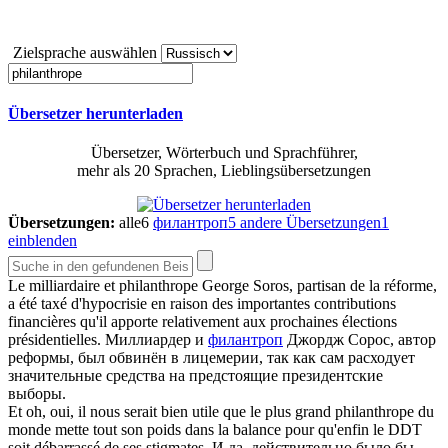
Zielsprache auswählen
Übersetzer herunterladen
Übersetzer, Wörterbuch und Sprachführer,
mehr als 20 Sprachen, Lieblingsübersetzungen
Übersetzungen:
alle
6
филантроп
5
andere Übersetzungen
1
einblenden
Le milliardaire et
philanthrope
George Soros, partisan de la réforme,
a été taxé d'hypocrisie en raison des importantes contributions
financières qu'il apporte relativement aux prochaines élections
présidentielles.
Миллиардер и
филантроп
Джордж Сорос, автор
реформы, был обвинён в лицемерии, так как сам расходует
значительные средства на предстоящие президентские
выборы.
Et oh, oui, il nous serait bien utile que le plus grand
philanthrope
du
monde mette tout son poids dans la balance pour qu'enfin le DDT
soit débarrassé de ses stigmates.
И да, действительно было бы