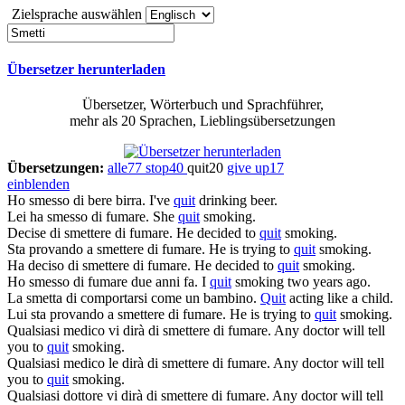
Zielsprache auswählen
Übersetzer herunterladen
Übersetzer, Wörterbuch und Sprachführer,
mehr als 20 Sprachen, Lieblingsübersetzungen
Übersetzungen:
alle
77
stop
40
quit
20
give up
17
einblenden
Ho
smesso
di bere birra.
I've
quit
drinking beer.
Lei ha
smesso
di fumare.
She
quit
smoking.
Decise di
smettere
di fumare.
He decided to
quit
smoking.
Sta provando a
smettere
di fumare.
He is trying to
quit
smoking.
Ha deciso di
smettere
di fumare.
He decided to
quit
smoking.
Ho
smesso
di fumare due anni fa.
I
quit
smoking two years ago.
La
smetta
di comportarsi come un bambino.
Quit
acting like a child.
Lui sta provando a
smettere
di fumare.
He is trying to
quit
smoking.
Qualsiasi medico vi dirà di
smettere
di fumare.
Any doctor will tell
you to
quit
smoking.
Qualsiasi medico le dirà di
smettere
di fumare.
Any doctor will tell
you to
quit
smoking.
Qualsiasi dottore vi dirà di
smettere
di fumare.
Any doctor will tell