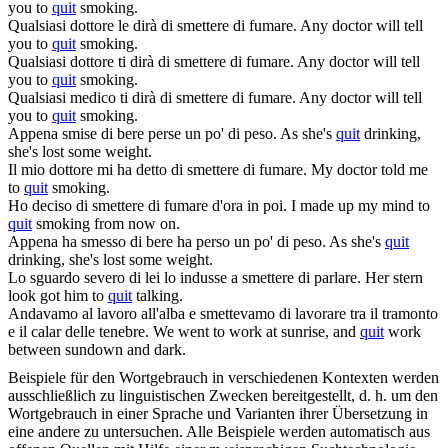
you to
quit
smoking.
Qualsiasi dottore le dirà di
smettere
di fumare.
Any doctor will tell
you to
quit
smoking.
Qualsiasi dottore ti dirà di
smettere
di fumare.
Any doctor will tell
you to
quit
smoking.
Qualsiasi medico ti dirà di
smettere
di fumare.
Any doctor will tell
you to
quit
smoking.
Appena
smise
di bere perse un po' di peso.
As she's
quit
drinking,
she's lost some weight.
Il mio dottore mi ha detto di
smettere
di fumare.
My doctor told me
to
quit
smoking.
Ho deciso di
smettere
di fumare d'ora in poi.
I made up my mind to
quit
smoking from now on.
Appena ha
smesso
di bere ha perso un po' di peso.
As she's
quit
drinking, she's lost some weight.
Lo sguardo severo di lei lo indusse a
smettere
di parlare.
Her stern
look got him to
quit
talking.
Andavamo al lavoro all'alba e
smettevamo
di lavorare tra il tramonto
e il calar delle tenebre.
We went to work at sunrise, and
quit
work
between sundown and dark.
Beispiele für den Wortgebrauch in verschiedenen Kontexten werden
ausschließlich zu linguistischen Zwecken bereitgestellt, d. h. um den
Wortgebrauch in einer Sprache und Varianten ihrer Übersetzung in
eine andere zu untersuchen. Alle Beispiele werden automatisch aus