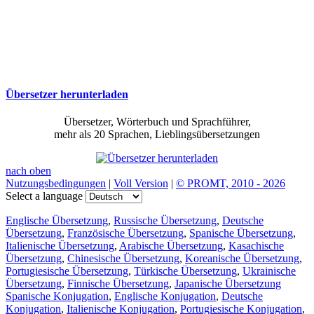
Übersetzer herunterladen
Übersetzer, Wörterbuch und Sprachführer,
mehr als 20 Sprachen, Lieblingsübersetzungen
nach oben
Nutzungsbedingungen
|
Voll Version
|
© PROMT, 2010 - 2026
Select a language
Englische Übersetzung
,
Russische Übersetzung
,
Deutsche
Übersetzung
,
Französische Übersetzung
,
Spanische Übersetzung
,
Italienische Übersetzung
,
Arabische Übersetzung
,
Kasachische
Übersetzung
,
Chinesische Übersetzung
,
Koreanische Übersetzung
,
Portugiesische Übersetzung
,
Türkische Übersetzung
,
Ukrainische
Übersetzung
,
Finnische Übersetzung
,
Japanische Übersetzung
Spanische Konjugation
,
Englische Konjugation
,
Deutsche
Konjugation
,
Italienische Konjugation
,
Portugiesische Konjugation
,