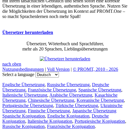
mit ihrem tatsächlichen Gebrauch und sehen sofort eine korrekte
Übersetzung in einer lebendigen, authentischen Sprache. Nutzen Sie
die Möglichkeiten der Übersetzung im Kontext auf PROMT.One –
so macht Sprachenlernen noch mehr Spaß!
Übersetzer herunterladen
Übersetzer, Wörterbuch und Sprachführer,
mehr als 20 Sprachen, Lieblingsübersetzungen
nach oben
Nutzungsbedingungen
|
Voll Version
|
© PROMT, 2010 - 2026
Select a language
Englische Übersetzung
,
Russische Übersetzung
,
Deutsche
Übersetzung
,
Französische Übersetzung
,
Spanische Übersetzung
,
Italienische Übersetzung
,
Arabische Übersetzung
,
Kasachische
Übersetzung
,
Chinesische Übersetzung
,
Koreanische Übersetzung
,
Portugiesische Übersetzung
,
Türkische Übersetzung
,
Ukrainische
Übersetzung
,
Finnische Übersetzung
,
Japanische Übersetzung
Spanische Konjugation
,
Englische Konjugation
,
Deutsche
Konjugation
,
Italienische Konjugation
,
Portugiesische Konjugation
,
Russische Konjugation
,
Französische Konjugation
.