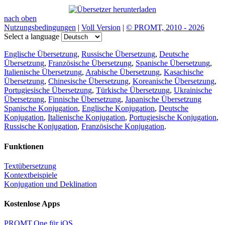
nach oben
Nutzungsbedingungen
|
Voll Version
|
© PROMT, 2010 - 2026
Select a language
Englische Übersetzung
,
Russische Übersetzung
,
Deutsche
Übersetzung
,
Französische Übersetzung
,
Spanische Übersetzung
,
Italienische Übersetzung
,
Arabische Übersetzung
,
Kasachische
Übersetzung
,
Chinesische Übersetzung
,
Koreanische Übersetzung
,
Portugiesische Übersetzung
,
Türkische Übersetzung
,
Ukrainische
Übersetzung
,
Finnische Übersetzung
,
Japanische Übersetzung
Spanische Konjugation
,
Englische Konjugation
,
Deutsche
Konjugation
,
Italienische Konjugation
,
Portugiesische Konjugation
,
Russische Konjugation
,
Französische Konjugation
.
Funktionen
Textübersetzung
Kontextbeispiele
Konjugation und Deklination
Kostenlose Apps
PROMT.One für iOS