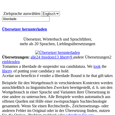
Zielsprache auswählen
Übersetzer herunterladen
Übersetzer, Wörterbuch und Sprachführer,
mehr als 20 Sprachen, Lieblingsübersetzungen
Übersetzungen:
alle
24
freedom
13
liberty
9
andere Übersetzungen
2
einblenden
Tomamos
a
liberdade
de suspender sua candidatura.
We
took
the
liberty
of putting your candidacy on hold.
Aceitar um benefício é vender a
liberdade
Bound is he that gift takes
Beispiele für den Wortgebrauch in verschiedenen Kontexten werden
ausschließlich zu linguistischen Zwecken bereitgestellt, d. h. um den
Wortgebrauch in einer Sprache und Varianten ihrer Übersetzung in
eine andere zu untersuchen. Alle Beispiele werden automatisch aus
offenen Quellen mit Hilfe einer zweisprachigen Suchtechnologie
gesammelt. Wenn Sie einen Rechtschreib-, Zeichensetzungs- oder
anderen Fehler im Original oder in der Übersetzung finden, nutzen