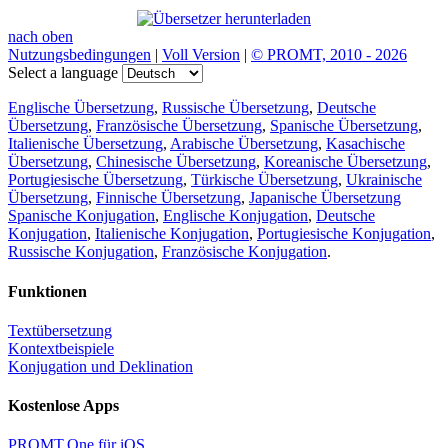
nach oben
Nutzungsbedingungen
|
Voll Version
|
© PROMT, 2010 - 2026
Select a language
Englische Übersetzung
,
Russische Übersetzung
,
Deutsche
Übersetzung
,
Französische Übersetzung
,
Spanische Übersetzung
,
Italienische Übersetzung
,
Arabische Übersetzung
,
Kasachische
Übersetzung
,
Chinesische Übersetzung
,
Koreanische Übersetzung
,
Portugiesische Übersetzung
,
Türkische Übersetzung
,
Ukrainische
Übersetzung
,
Finnische Übersetzung
,
Japanische Übersetzung
Spanische Konjugation
,
Englische Konjugation
,
Deutsche
Konjugation
,
Italienische Konjugation
,
Portugiesische Konjugation
,
Russische Konjugation
,
Französische Konjugation
.
Funktionen
Textübersetzung
Kontextbeispiele
Konjugation und Deklination
Kostenlose Apps
PROMT.One für iOS