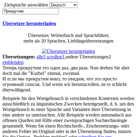
Zielsprache auswählen
Übersetzer herunterladen
Übersetzer, Wörterbuch und Sprachführer,
mehr als 20 Sprachen, Lieblingsübersetzungen
Übersetzungen:
alle
5
scrollen
3
andere Übersetzungen
2
einblenden
Теперь
прокрутим
это один раз, два раза.
Nun drehen Sie aber
doch mal die "Kurbel" einmal, zweimal.
И если мы
прокрутим
вниз, то увидим, что это просто
огромный список.
Und wenn wir herumscrollen, ist es schlicht
überwältigend.
Beispiele für den Wortgebrauch in verschiedenen Kontexten werden
ausschließlich zu linguistischen Zwecken bereitgestellt, d. h. um den
Wortgebrauch in einer Sprache und Varianten ihrer Übersetzung in
eine andere zu untersuchen. Alle Beispiele werden automatisch aus
offenen Quellen mit Hilfe einer zweisprachigen Suchtechnologie
gesammelt. Wenn Sie einen Rechtschreib-, Zeichensetzungs- oder
anderen Fehler im Original oder in der Übersetzung finden, nutzen
Sie die Option „Problem melden“ oder
schreiben Sie uns
.