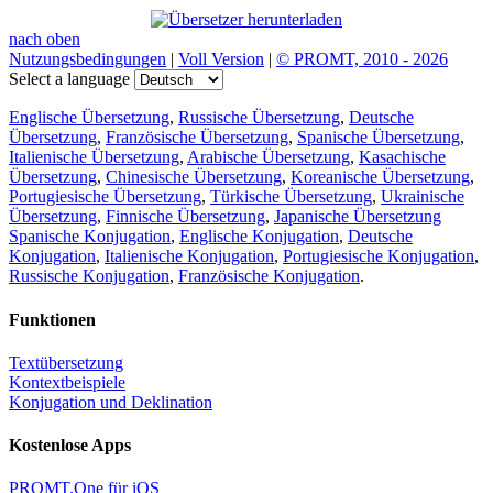
nach oben
Nutzungsbedingungen
|
Voll Version
|
© PROMT, 2010 - 2026
Select a language
Englische Übersetzung
,
Russische Übersetzung
,
Deutsche
Übersetzung
,
Französische Übersetzung
,
Spanische Übersetzung
,
Italienische Übersetzung
,
Arabische Übersetzung
,
Kasachische
Übersetzung
,
Chinesische Übersetzung
,
Koreanische Übersetzung
,
Portugiesische Übersetzung
,
Türkische Übersetzung
,
Ukrainische
Übersetzung
,
Finnische Übersetzung
,
Japanische Übersetzung
Spanische Konjugation
,
Englische Konjugation
,
Deutsche
Konjugation
,
Italienische Konjugation
,
Portugiesische Konjugation
,
Russische Konjugation
,
Französische Konjugation
.
Funktionen
Textübersetzung
Kontextbeispiele
Konjugation und Deklination
Kostenlose Apps
PROMT.One für iOS