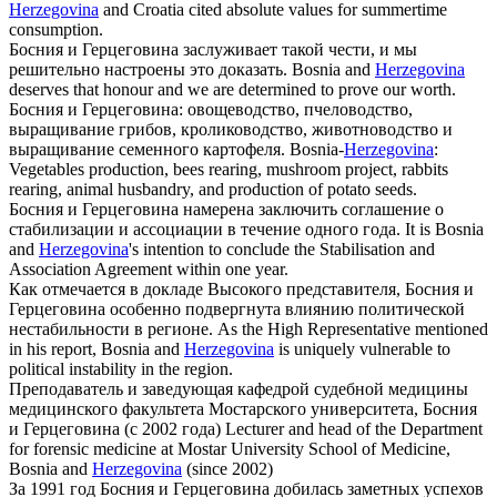
Herzegovina
and Croatia cited absolute values for summertime
consumption.
Босния и
Герцеговина
заслуживает такой чести, и мы
решительно настроены это доказать.
Bosnia and
Herzegovina
deserves that honour and we are determined to prove our worth.
Босния и
Герцеговина
: овощеводство, пчеловодство,
выращивание грибов, кролиководство, животноводство и
выращивание семенного картофеля.
Bosnia-
Herzegovina
:
Vegetables production, bees rearing, mushroom project, rabbits
rearing, animal husbandry, and production of potato seeds.
Босния и
Герцеговина
намерена заключить соглашение о
стабилизации и ассоциации в течение одного года.
It is Bosnia
and
Herzegovina
's intention to conclude the Stabilisation and
Association Agreement within one year.
Как отмечается в докладе Высокого представителя, Босния и
Герцеговина
особенно подвергнута влиянию политической
нестабильности в регионе.
As the High Representative mentioned
in his report, Bosnia and
Herzegovina
is uniquely vulnerable to
political instability in the region.
Преподаватель и заведующая кафедрой судебной медицины
медицинского факультета Мостарского университета, Босния
и
Герцеговина
(с 2002 года)
Lecturer and head of the Department
for forensic medicine at Mostar University School of Medicine,
Bosnia and
Herzegovina
(since 2002)
За 1991 год Босния и
Герцеговина
добилась заметных успехов