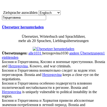
Zielsprache auswählen
Übersetzer herunterladen
Übersetzer, Wörterbuch und Sprachführer,
mehr als 20 Sprachen, Lieblingsübersetzungen
Übersetzungen:
alle
1031
herzegovina
1030
andere Übersetzungen
1
einblenden
Босния и
Герцеговина
, Косово и военные преступники.
Bosnia
and
Herzegovina
, Kosovo, and war criminals.
Босния и
Герцеговина
внимательно следит за ходом этих
переговоров.
Bosnia and
Herzegovina
keeps a close eye on the
negotiations.
Босния и
Герцеговина
особенно подвергнута влиянию
политической нестабильности в регионе.
Bosnia and
Herzegovina
is uniquely vulnerable to political instability in the
region.
Босния и
Герцеговина
и Хорватия привели абсолютные
значения потребления в летний период.
Bosnia and