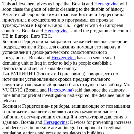
This achievement gives us hope that Bosnia and
Herzegovina
will
soon chase the ghost of ethnic cleansing to the dustbin of history.
Вместе с 46 европейскими странами Босния и
Герцеговина
приступила к осуществлению программы контроля за
туберкулезом в Европе, Евро ТБ.
Together with 46 European
countries, Bosnia and
Herzegovina
started the programme to control
TB in Europe, Euro TBC.
Босния и
Герцеговина
направила также небольшое саперное
подразделение в Ирак для оказания помощи его народу в
установлении демократического самостоятельного
государства.
Bosnia and
Herzegovina
has also sent a small
demining unit to Iraq in order to help its people establish a
democratic and self-sustainable country.
Г-н ВУШИНИЧ (Босния и
Герцеговина
) говорит, что по
истечении установленных сроков предварительного
следствия задержанный должен быть отпущен на свободу.
Mr.
VUČINIĆ (Bosnia and
Herzegovina
) said that once the statutory
time limit for pretrial investigation had expired, the detainee must be
released.
Босния и
Герцеговина
- приборы, защищающие от повышения
и понижения давления, являются неотъемлемой частью
районных регулирующих станций и регуляторов давления в
зданиях.
Bosnia and
Herzegovina
: Devices for preventing increases
and decreases in pressure are an integral component of regional
regulating stations and pressure regulators in buildings.