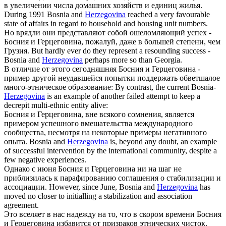
в увеличении числа домашних хозяйств и единиц жилья.
During 1991 Bosnia and
Herzegovina
reached a very favourable
state of affairs in regard to household and housing unit numbers.
Но врядли они представляют собой ошеломляющий успех -
Босния и
Герцеговина
, пожалуй, даже в большей степени, чем
Грузия.
But hardly ever do they represent a resounding success -
Bosnia and
Herzegovina
perhaps more so than Georgia.
В отличие от этого сегодняшняя Босния и
Герцеговина
-
пример другой неудавшейся попытки поддержать обветшалое
много-этническое образование:
By contrast, the current Bosnia-
Herzegovina
is an example of another failed attempt to keep a
decrepit multi-ethnic entity alive:
Босния и
Герцеговина
, вне всякого сомнения, является
примером успешного вмешательства международного
сообщества, несмотря на некоторые примеры негативного
опыта.
Bosnia and
Herzegovina
is, beyond any doubt, an example
of successful intervention by the international community, despite a
few negative experiences.
Однако с июня Босния и
Герцеговина
ни на шаг не
приблизилась к парафированию соглашения о стабилизации и
ассоциации.
However, since June, Bosnia and
Herzegovina
has
moved no closer to initialling a stabilization and association
agreement.
Это вселяет в нас надежду на то, что в скором времени Босния
и
Герцеговина
избавится от призраков этнических чисток.