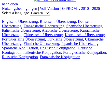
nach oben
Nutzungsbedingungen
|
Voll Version
|
© PROMT, 2010 - 2026
Select a language
Englische Übersetzung
,
Russische Übersetzung
,
Deutsche
Übersetzung
,
Französische Übersetzung
,
Spanische Übersetzung
,
Italienische Übersetzung
,
Arabische Übersetzung
,
Kasachische
Übersetzung
,
Chinesische Übersetzung
,
Koreanische Übersetzung
,
Portugiesische Übersetzung
,
Türkische Übersetzung
,
Ukrainische
Übersetzung
,
Finnische Übersetzung
,
Japanische Übersetzung
Spanische Konjugation
,
Englische Konjugation
,
Deutsche
Konjugation
,
Italienische Konjugation
,
Portugiesische Konjugation
,
Russische Konjugation
,
Französische Konjugation
.
Funktionen
Textübersetzung
Kontextbeispiele
Konjugation und Deklination
Kostenlose Apps
PROMT.One für iOS
PROMT.One für Android