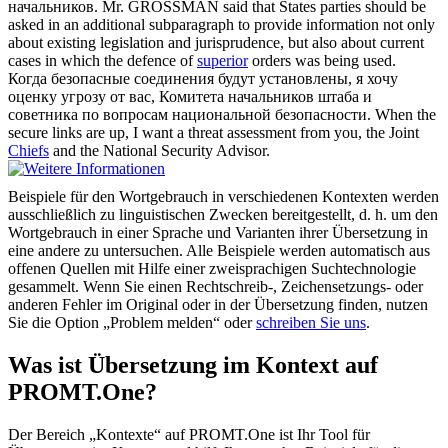
начальников
.
Mr. GROSSMAN said that States parties should be
asked in an additional subparagraph to provide information not only
about existing legislation and jurisprudence, but also about current
cases in which the defence of
superior
orders was being used.
Когда безопасные соединения будут установлены, я хочу
оценку угрозу от вас, Комитета
начальников
штаба и
советника по вопросам национальной безопасности.
When the
secure links are up, I want a threat assessment from you, the Joint
Chiefs
and the National Security Advisor.
Beispiele für den Wortgebrauch in verschiedenen Kontexten werden
ausschließlich zu linguistischen Zwecken bereitgestellt, d. h. um den
Wortgebrauch in einer Sprache und Varianten ihrer Übersetzung in
eine andere zu untersuchen. Alle Beispiele werden automatisch aus
offenen Quellen mit Hilfe einer zweisprachigen Suchtechnologie
gesammelt. Wenn Sie einen Rechtschreib-, Zeichensetzungs- oder
anderen Fehler im Original oder in der Übersetzung finden, nutzen
Sie die Option „Problem melden“ oder
schreiben Sie uns
.
Was ist Übersetzung im Kontext auf
PROMT.One?
Der Bereich „Kontexte“ auf PROMT.One ist Ihr Tool für