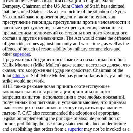
Штатов нет четкого видения ситуации в Сирии.
Martin
Dempsey, Chairman of the US Joint
Chiefs
of Staff, has admitted
that the United States lacks a clear picture of the situation in Syria.
Указанный законопроект определит такие понятия, как
преступление геноцида, преступления против человечности и
военные преступления, а также преступления, связанные с
превышением полномочий со стороны военного командного
состава и других
начальников
.
The Act would create the offences
of genocide, crimes against humanity and war crimes, as well as the
offence of breach of responsibility by military commanders and
other
superiors
.
Председатель объединенного комитета
начальников
штабов
Майк Мюллен (Mike Mullen) даже зашел настолько далеко, что
сказал, что вооруженный удар не сработает.
Chairman of the
Joint
Chiefs
of Staff Mike Mullen has gone so far as to say a military
strike would not work.
КПП также рекомендовал принять соответствующее
законодательство для реализации принципа полного
запрещения пыток, использования в суде любых показаний,
полученных под пытками, и устанавливающее, что приказы
вышестоящих
начальников
не могут служить оправданием
пыток47.
CAT also recommended the adoption of appropriate
legislation implementing the principle of absolute prohibition of
torture, prohibiting the use of any statement obtained under torture
and establishing that orders from a
superior
may not be invoked as a