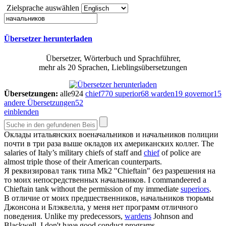
Zielsprache auswählen
Übersetzer herunterladen
Übersetzer, Wörterbuch und Sprachführer,
mehr als 20 Sprachen, Lieblingsübersetzungen
Übersetzungen:
alle
924
chief
770
superior
68
warden
19
governor
15
andere Übersetzungen
52
einblenden
Оклады итальянских военачальников и
начальников
полиции
почти в три раза выше окладов их американских коллег.
The
salaries of Italy’s military chiefs of staff and
chief
of police are
almost triple those of their American counterparts.
Я реквизировал танк типа Mk2 "Chieftain" без разрешения на
то моих непосредственных
начальников
.
I commandeered a
Chieftain tank without the permission of my immediate
superiors
.
В отличие от моих предшественников,
начальников
тюрьмы
Джонсона и Блэквелла, у меня нет программ отличного
поведения.
Unlike my predecessors,
wardens
Johnson and
Blackwell, I don't have good conduct programs.