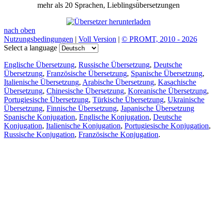
mehr als 20 Sprachen, Lieblingsübersetzungen
nach oben
Nutzungsbedingungen
|
Voll Version
|
© PROMT, 2010 - 2026
Select a language
Englische Übersetzung
,
Russische Übersetzung
,
Deutsche
Übersetzung
,
Französische Übersetzung
,
Spanische Übersetzung
,
Italienische Übersetzung
,
Arabische Übersetzung
,
Kasachische
Übersetzung
,
Chinesische Übersetzung
,
Koreanische Übersetzung
,
Portugiesische Übersetzung
,
Türkische Übersetzung
,
Ukrainische
Übersetzung
,
Finnische Übersetzung
,
Japanische Übersetzung
Spanische Konjugation
,
Englische Konjugation
,
Deutsche
Konjugation
,
Italienische Konjugation
,
Portugiesische Konjugation
,
Russische Konjugation
,
Französische Konjugation
.
Funktionen
Textübersetzung
Kontextbeispiele
Konjugation und Deklination
Kostenlose Apps