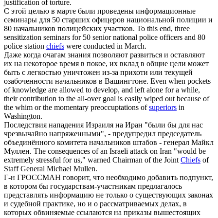
justification of torture.
С этой целью в марте были проведены информационные
семинары для 50 старших офицеров национальной полиции и
80
начальников
полицейских участков.
To this end, three
sensitization seminars for 50 senior national police officers and 80
police station
chiefs
were conducted in March.
Даже когда очагам знания позволяют развиться и оставляют
их на некоторое время в покое, их вклад в общие цели может
быть с легкостью уничтожен из-за прихоти или текущей
озабоченности
начальников
в Вашингтоне.
Even when pockets
of knowledge are allowed to develop, and left alone for a while,
their contribution to the all-over goal is easily wiped out because of
the whim or the momentary preoccuptations of
superiors
in
Washington.
Последствия нападения Израиля на Иран "были бы для нас
чрезвычайно напряженными", - предупредил председатель
объединённого комитета
начальников
штабов - генерал Майкл
Муллен.
The consequences of an Israeli attack on Iran "would be
extremely stressful for us," warned Chairman of the Joint
Chiefs
of
Staff General Michael Mullen.
Г-н ГРОССМАН говорит, что необходимо добавить подпункт,
в котором бы государствам-участникам предлагалось
представлять информацию не только о существующих законах
и судебной практике, но и о рассматриваемых делах, в
которых обвиняемые ссылаются на приказы вышестоящих