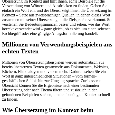
Übersetzung im Kontext und hilft Ihnen, echte Beispiele für die
Verwendung von Wörtern und Ausdrücken zu finden. Geben Sie
einfach ein Wort ein, und der Dienst zeigt Ihnen die Übersetzung im
Kontext – Sätze aus zweisprachigen Quellen, in denen dieses Wort
zusammen mit seiner Übersetzung in die Zielsprache vorkommt. So
verstehen Sie Bedeutungsnuancen besser und sehen, wie das Wort
korrekt verwendet wird – ganz gleich, ob es sich um einen seltenen
Fachbegriff oder eine gängige Alltagsformulierung handelt.
Millionen von Verwendungsbeispielen aus
echten Texten
Millionen von Übersetzungsbeispielen werden automatisch aus
bereits übersetzten Texten gesammelt: aus Dokumenten, Websites,
Büchern, Filmdialogen und vielem mehr. Dadurch sehen Sie ein
Wort in ganz unterschiedlichen Situationen – vom formell-
geschäftlichen Stil bis hin zur Umgangssprache. Zur besseren
Übersicht können Sie die Ergebnisse nach einer bestimmten
Übersetzung oder nach Thema filtern und zusätzlich in den
gefundenen Beispielen suchen, um den benötigten Kontext schnell
zu finden.
Wie Übersetzung im Kontext beim