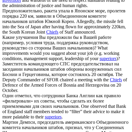
governors
and wardens of the need to respect standards relating to
the administration of justice and human rights.
Предположительно, ракета упала в Японское море, пролетев
порядка 220 км, заявили в Объединенном комитете
начальников
штабов Южной Кореи.
Allegedly, the missile fell
into the Sea of Japan after having flown for approximately 220km,
the South Korean Joint
Chiefs
of Staff announced.
Какие улучшения Вы предложили бы в Вашей работе
(например, условия труда, поддержка руководством,
руководство со стороны Ваших
начальников
)?
What
improvements would you suggest about your job (e.g. working
conditions, management support, leadership of your
superiors
)?
Заместитель командующего СПС председательствовал на
заседании
начальников
штабов обороны вооруженных сил
Боснии и Герцеговины, которое состоялось 20 октября.
The
Deputy Commander of SFOR chaired a meeting with the
Chiefs
of
Defence of the Armed Forces of Bosnia and Herzegovina on 20
October.
Один отметил, что сотрудники Банка Англии как правило
«фильтровали» их советы, чтобы сделать их более
приемлемыми для своих
начальников
.
One observed that Bank
of England staff members tended to “filter” their advice to make it
more palatable to their
superiors
.
Мартин Демпси, председатель американского Объединенного
комитета
начальников
штабов, признал, что у Соединенных