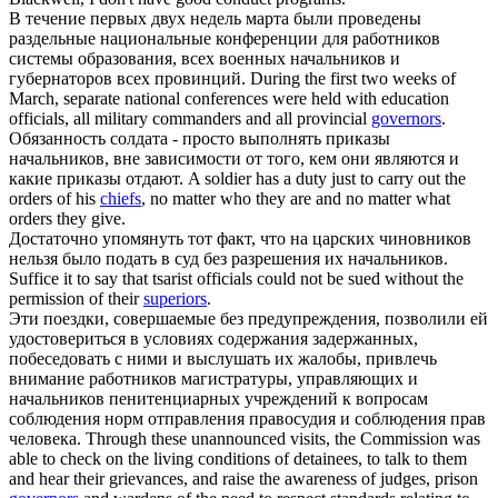
В течение первых двух недель марта были проведены
раздельные национальные конференции для работников
системы образования, всех военных
начальников
и
губернаторов всех провинций.
During the first two weeks of
March, separate national conferences were held with education
officials, all military commanders and all provincial
governors
.
Обязанность солдата - просто выполнять приказы
начальников
, вне зависимости от того, кем они являются и
какие приказы отдают.
A soldier has a duty just to carry out the
orders of his
chiefs
, no matter who they are and no matter what
orders they give.
Достаточно упомянуть тот факт, что на царских чиновников
нельзя было подать в суд без разрешения их
начальников
.
Suffice it to say that tsarist officials could not be sued without the
permission of their
superiors
.
Эти поездки, совершаемые без предупреждения, позволили ей
удостовериться в условиях содержания задержанных,
побеседовать с ними и выслушать их жалобы, привлечь
внимание работников магистратуры, управляющих и
начальников
пенитенциарных учреждений к вопросам
соблюдения норм отправления правосудия и соблюдения прав
человека.
Through these unannounced visits, the Commission was
able to check on the living conditions of detainees, to talk to them
and hear their grievances, and raise the awareness of judges, prison