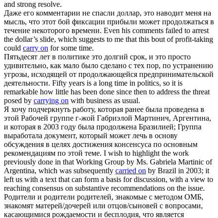
and strong resolve.
Даже его комментарии не спасли доллар, это наводит меня на
мысль, что этот бой фиксации прибыли может
продолжаться
в
течение некоторого времени.
Even his comments failed to arrest
the dollar’s slide, which suggests to me that this bout of profit-taking
could
carry on
for some time.
Пятьдесят лет в политике это долгий срок, и это просто
удивительно, как мало было сделано с тех пор, по устранению
угрозы, исходящей от
продолжающейся
предпринимательской
деятельности.
Fifty years is a long time in politics, so it is
remarkable how little has been done since then to address the threat
posed by
carrying on
with business as usual.
Я хочу подчеркнуть работу, которая ранее была проведена в
этой Рабочей группе г-жой Габриэлой Мартинич, Аргентина,
и которая в 2003 году была
продолжена
Бразилией; Группа
выработала документ, который может лечь в основу
обсуждения в целях достижения консенсуса по основным
рекомендациям по этой теме.
I wish to highlight the work
previously done in that Working Group by Ms. Gabriela Martinic of
Argentina, which was subsequently
carried on
by Brazil in 2003; it
left us with a text that can form a basis for discussion, with a view to
reaching consensus on substantive recommendations on the issue.
Родители и родители родителей, знакомые с методом ОМБ,
знакомят матерей/дочерей или отцов/сыновей с вопросами,
касающимися рождаемости и бесплодия, что является