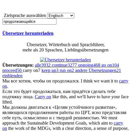
Zielsprache auswählen
Übersetzer herunterladen
Übersetzer, Wörterbuch und Sprachführer,
mehr als 20 Sprachen, Lieblingsübersetzungen
Übersetzungen:
alle
3932
continue
3277
ongoing
468
go on
104
proceed
50
carry on
7
keep up
3
run on
2
andere Übersetzungen
21
einblenden
Мы все хотим, чтобы он
продолжался
.
I think we want it to
carry
on
.
Если это будет
продолжаться
, нам придётся сделать тебе
подтяжку лица.
Carry on
like this, and we'll have to have your face
lifted.
Мы должны двигаться к «Целям устойчивого развития»,
являющихся
продолжением
работы по ЦРТ, ясно представляя
себе путь, осмысленно и с твердой решимостью.
We must
approach the Sustainable Development Goals, which aim to
carry
on
the work of the MDGs, with a clear direction, a sense of purpose,