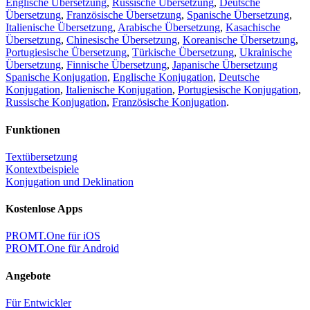
Englische Übersetzung
,
Russische Übersetzung
,
Deutsche
Übersetzung
,
Französische Übersetzung
,
Spanische Übersetzung
,
Italienische Übersetzung
,
Arabische Übersetzung
,
Kasachische
Übersetzung
,
Chinesische Übersetzung
,
Koreanische Übersetzung
,
Portugiesische Übersetzung
,
Türkische Übersetzung
,
Ukrainische
Übersetzung
,
Finnische Übersetzung
,
Japanische Übersetzung
Spanische Konjugation
,
Englische Konjugation
,
Deutsche
Konjugation
,
Italienische Konjugation
,
Portugiesische Konjugation
,
Russische Konjugation
,
Französische Konjugation
.
Funktionen
Textübersetzung
Kontextbeispiele
Konjugation und Deklination
Kostenlose Apps
PROMT.One für iOS
PROMT.One für Android
Angebote
Für Entwickler