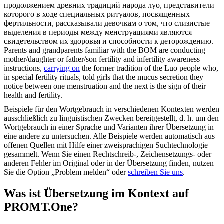
продолжением
древних традиций народа луо, представители
которого в ходе специальных ритуалов, посвященных
фертильности, рассказывали девочкам о том, что слизистые
выделения в периоды между менструациями являются
свидетельством их здоровья и способности к деторождению.
Parents and grandparents familiar with the BOM are conducting
mother/daughter or father/son fertility and infertility awareness
instructions,
carrying on
the former tradition of the Luo people who,
in special fertility rituals, told girls that the mucus secretion they
notice between one menstruation and the next is the sign of their
health and fertility.
Beispiele für den Wortgebrauch in verschiedenen Kontexten werden
ausschließlich zu linguistischen Zwecken bereitgestellt, d. h. um den
Wortgebrauch in einer Sprache und Varianten ihrer Übersetzung in
eine andere zu untersuchen. Alle Beispiele werden automatisch aus
offenen Quellen mit Hilfe einer zweisprachigen Suchtechnologie
gesammelt. Wenn Sie einen Rechtschreib-, Zeichensetzungs- oder
anderen Fehler im Original oder in der Übersetzung finden, nutzen
Sie die Option „Problem melden“ oder
schreiben Sie uns
.
Was ist Übersetzung im Kontext auf
PROMT.One?