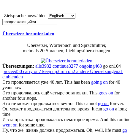
Zielsprache auswählen
Übersetzer herunterladen
Übersetzer, Wörterbuch und Sprachführer,
mehr als 20 Sprachen, Lieblingsübersetzungen
Übersetzungen:
alle
3932
continue
3277
ongoing
468
go on
104
proceed
50
carry on
7
keep up
3
run on
2
andere Übersetzungen
21
einblenden
Это
продолжается
уже 40 лет.
This has been
going on
for 40
years now.
Это
продолжалось
ещё четыре остановки.
This
goes on
for
another four stops.
Это не может
продолжаться
вечно.
This cannot
go on
forever.
Он может
продолжаться
длительное время.
It can
go on
a long
time.
И эта практика
продолжалась
некоторое время.
And this routine
went on
for some time.
Ну, что же, жизнь должна
продолжаться
.
Oh, well, life must
go