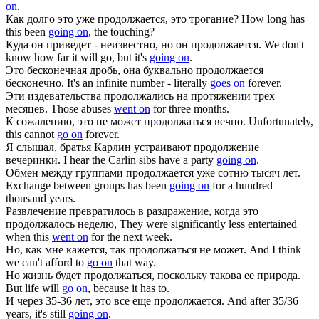
on
.
Как долго это уже
продолжается
, это трогание?
How long has
this been
going on
, the touching?
Куда он приведет - неизвестно, но он
продолжается
.
We don't
know how far it will go, but it's
going on
.
Это бесконечная дробь, она буквально
продолжается
бесконечно.
It's an infinite number - literally
goes on
forever.
Эти издевательства
продолжались
на протяжении трех
месяцев.
Those abuses
went on
for three months.
К сожалению, это не может
продолжаться
вечно.
Unfortunately,
this cannot
go on
forever.
Я слышал, братья Карлин устраивают
продолжение
вечеринки.
I hear the Carlin sibs have a party
going on
.
Обмен между группами
продолжается
уже сотню тысяч лет.
Exchange between groups has been
going on
for a hundred
thousand years.
Развлечение превратилось в раздражение, когда это
продолжалось
неделю,
They were significantly less entertained
when this
went on
for the next week.
Но, как мне кажется, так
продолжаться
не может.
And I think
we can't afford to
go on
that way.
Но жизнь будет
продолжаться
, поскольку такова ее природа.
But life will
go on
, because it has to.
И через 35-36 лет, это все еще
продолжается
.
And after 35/36
years, it's still
going on
.