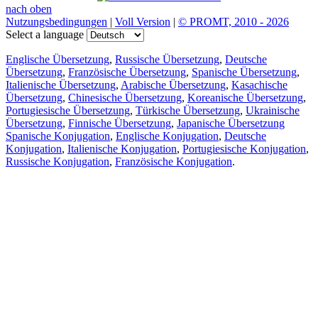
nach oben
Nutzungsbedingungen
|
Voll Version
|
© PROMT, 2010 - 2026
Select a language
Englische Übersetzung
,
Russische Übersetzung
,
Deutsche
Übersetzung
,
Französische Übersetzung
,
Spanische Übersetzung
,
Italienische Übersetzung
,
Arabische Übersetzung
,
Kasachische
Übersetzung
,
Chinesische Übersetzung
,
Koreanische Übersetzung
,
Portugiesische Übersetzung
,
Türkische Übersetzung
,
Ukrainische
Übersetzung
,
Finnische Übersetzung
,
Japanische Übersetzung
Spanische Konjugation
,
Englische Konjugation
,
Deutsche
Konjugation
,
Italienische Konjugation
,
Portugiesische Konjugation
,
Russische Konjugation
,
Französische Konjugation
.
Funktionen
Textübersetzung
Kontextbeispiele
Konjugation und Deklination
Kostenlose Apps
PROMT.One für iOS
PROMT.One für Android