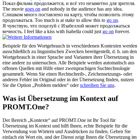
Показ фильма
продолжается
, и всё это незаметно для зрителя.
The movie
goes on
and nobody in the audience has any idea.
Слишком много поставлено на карту, чтобы позволить этому
продолжаться
.
Too much is at stake to allow this to
go on
.
Я чувствую, что поцелуй с Изабеллой может
продолжаться
вечность.
I feel like a kiss with Isabella could just
go on
forever.
Beispiele für den Wortgebrauch in verschiedenen Kontexten werden
ausschließlich zu linguistischen Zwecken bereitgestellt, d. h. um den
Wortgebrauch in einer Sprache und Varianten ihrer Übersetzung in
eine andere zu untersuchen. Alle Beispiele werden automatisch aus
offenen Quellen mit Hilfe einer zweisprachigen Suchtechnologie
gesammelt. Wenn Sie einen Rechtschreib-, Zeichensetzungs- oder
anderen Fehler im Original oder in der Übersetzung finden, nutzen
Sie die Option „Problem melden“ oder
schreiben Sie uns
.
Was ist Übersetzung im Kontext auf
PROMT.One?
Der Bereich „Kontexte“ auf PROMT.One ist Ihr Tool für
Übersetzung im Kontext und hilft Ihnen, echte Beispiele für die
Verwendung von Wörtern und Ausdrücken zu finden. Geben Sie
einfach ein Wort ein, und der Dienst zeigt Ihnen die Übersetzung im