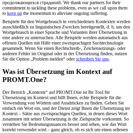
продолжающихся
страданий.
We thank our partners for their
commitment to tackling these problems, even as we call upon them
to
keep up
the momentum to alleviate ongoing suffering.
Beispiele für den Wortgebrauch in verschiedenen Kontexten werden
ausschließlich zu linguistischen Zwecken bereitgestellt, d. h. um den
Wortgebrauch in einer Sprache und Varianten ihrer Übersetzung in
eine andere zu untersuchen. Alle Beispiele werden automatisch aus
offenen Quellen mit Hilfe einer zweisprachigen Suchtechnologie
gesammelt. Wenn Sie einen Rechtschreib-, Zeichensetzungs- oder
anderen Fehler im Original oder in der Übersetzung finden, nutzen
Sie die Option „Problem melden“ oder
schreiben Sie uns
.
Was ist Übersetzung im Kontext auf
PROMT.One?
Der Bereich „Kontexte“ auf PROMT.One ist Ihr Tool für
Übersetzung im Kontext und hilft Ihnen, echte Beispiele für die
Verwendung von Wörtern und Ausdrücken zu finden. Geben Sie
einfach ein Wort ein, und der Dienst zeigt Ihnen die Übersetzung im
Kontext – Sätze aus zweisprachigen Quellen, in denen dieses Wort
zusammen mit seiner Übersetzung in die Zielsprache vorkommt. So
verstehen Sie Bedeutungsnuancen besser und sehen, wie das Wort
korrekt verwendet wird – ganz gleich, ob es sich um einen seltenen