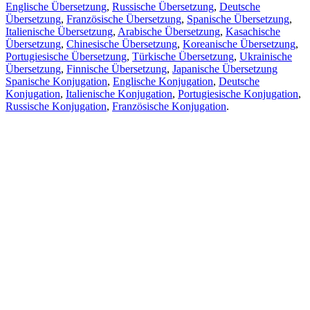
Englische Übersetzung
,
Russische Übersetzung
,
Deutsche
Übersetzung
,
Französische Übersetzung
,
Spanische Übersetzung
,
Italienische Übersetzung
,
Arabische Übersetzung
,
Kasachische
Übersetzung
,
Chinesische Übersetzung
,
Koreanische Übersetzung
,
Portugiesische Übersetzung
,
Türkische Übersetzung
,
Ukrainische
Übersetzung
,
Finnische Übersetzung
,
Japanische Übersetzung
Spanische Konjugation
,
Englische Konjugation
,
Deutsche
Konjugation
,
Italienische Konjugation
,
Portugiesische Konjugation
,
Russische Konjugation
,
Französische Konjugation
.
Funktionen
Textübersetzung
Kontextbeispiele
Konjugation und Deklination
Kostenlose Apps
PROMT.One für iOS
PROMT.One für Android
Angebote
Für Entwickler