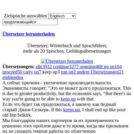
Zielsprache auswählen
Übersetzer herunterladen
Übersetzer, Wörterbuch und Sprachführer,
mehr als 20 Sprachen, Lieblingsübersetzungen
Übersetzungen:
alle
3932
continue
3277
ongoing
468
go on
104
proceed
50
carry on
7
keep up
3
run on
2
andere Übersetzungen
21
einblenden
А сейчас причина - увеличение производительности.
Экономисты говорят: "Это не может долго
продолжаться
.
This
is due to greater productivity, but the economist says, "But there's no
way you're going to be able to
keep up
with that.
Если это будет так
продолжаться
, я закончу как бедный
старый Джим Селкерк.
If this
keeps up
, I shall end up like poor
old Jim Selkirk.
Мы благодарим наших партнеров за их приверженность
решению этих проблем даже в то время, когда мы призываем
их не снижать темпов работы по облегчению