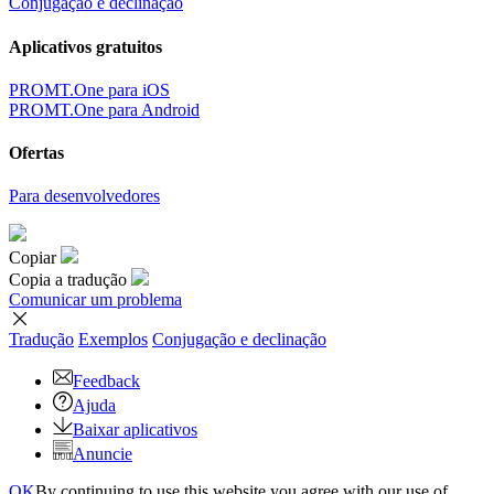
Conjugação e declinação
Aplicativos gratuitos
PROMT.One para iOS
PROMT.One para Android
Ofertas
Para desenvolvedores
Copiar
Copia a tradução
Comunicar um problema
Tradução
Exemplos
Conjugação
e declinação
Feedback
Ajuda
Baixar aplicativos
Anuncie
OK
By continuing to use this website you agree with our use of