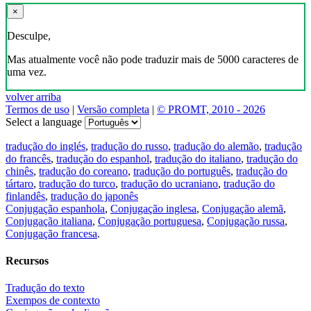
×
Desculpe,
Mas atualmente você não pode traduzir mais de 5000 caracteres de
uma vez.
volver arriba
Termos de uso
|
Versão completa
|
© PROMT, 2010 - 2026
Select a language
tradução do inglés
,
tradução do russo
,
tradução do alemão
,
tradução
do francês
,
tradução do espanhol
,
tradução do italiano
,
tradução do
chinês
,
tradução do coreano
,
tradução do português
,
tradução do
tártaro
,
tradução do turco
,
tradução do ucraniano
,
tradução do
finlandês
,
tradução do japonês
Conjugação espanhola
,
Conjugação inglesa
,
Conjugação alemã
,
Conjugação italiana
,
Conjugação portuguesa
,
Conjugação russa
,
Conjugação francesa
.
Recursos
Tradução do texto
Exempos de contexto