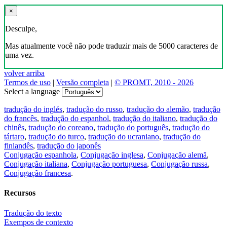
×
Desculpe,
Mas atualmente você não pode traduzir mais de 5000 caracteres de
uma vez.
volver arriba
Termos de uso
|
Versão completa
|
© PROMT, 2010 - 2026
Select a language
tradução do inglés
,
tradução do russo
,
tradução do alemão
,
tradução
do francês
,
tradução do espanhol
,
tradução do italiano
,
tradução do
chinês
,
tradução do coreano
,
tradução do português
,
tradução do
tártaro
,
tradução do turco
,
tradução do ucraniano
,
tradução do
finlandês
,
tradução do japonês
Conjugação espanhola
,
Conjugação inglesa
,
Conjugação alemã
,
Conjugação italiana
,
Conjugação portuguesa
,
Conjugação russa
,
Conjugação francesa
.
Recursos
Tradução do texto
Exempos de contexto