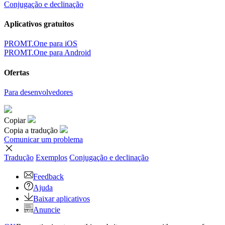
Conjugação e declinação
Aplicativos gratuitos
PROMT.One para iOS
PROMT.One para Android
Ofertas
Para desenvolvedores
Copiar
Copia a tradução
Comunicar um problema
Tradução
Exemplos
Conjugação
e declinação
Feedback
Ajuda
Baixar aplicativos
Anuncie