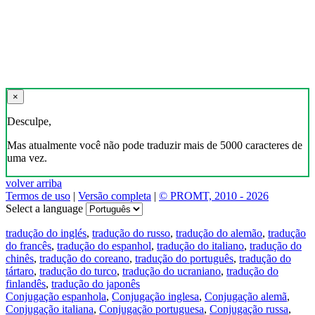
×
Desculpe,
Mas atualmente você não pode traduzir mais de 5000 caracteres de
uma vez.
volver arriba
Termos de uso
|
Versão completa
|
© PROMT, 2010 - 2026
Select a language
tradução do inglés
,
tradução do russo
,
tradução do alemão
,
tradução
do francês
,
tradução do espanhol
,
tradução do italiano
,
tradução do
chinês
,
tradução do coreano
,
tradução do português
,
tradução do
tártaro
,
tradução do turco
,
tradução do ucraniano
,
tradução do
finlandês
,
tradução do japonês
Conjugação espanhola
,
Conjugação inglesa
,
Conjugação alemã
,
Conjugação italiana
,
Conjugação portuguesa
,
Conjugação russa
,