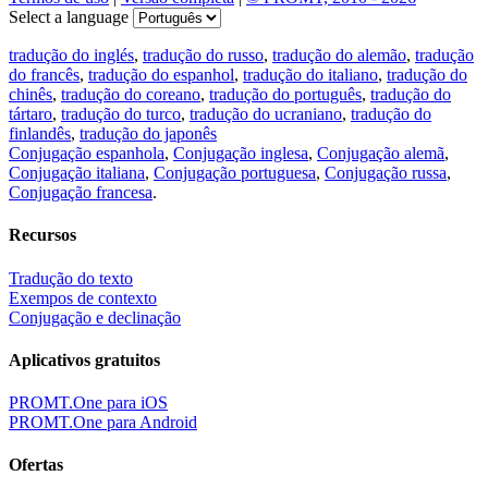
Select a language
tradução do inglés
,
tradução do russo
,
tradução do alemão
,
tradução
do francês
,
tradução do espanhol
,
tradução do italiano
,
tradução do
chinês
,
tradução do coreano
,
tradução do português
,
tradução do
tártaro
,
tradução do turco
,
tradução do ucraniano
,
tradução do
finlandês
,
tradução do japonês
Conjugação espanhola
,
Conjugação inglesa
,
Conjugação alemã
,
Conjugação italiana
,
Conjugação portuguesa
,
Conjugação russa
,
Conjugação francesa
.
Recursos
Tradução do texto
Exempos de contexto
Conjugação e declinação
Aplicativos gratuitos
PROMT.One para iOS
PROMT.One para Android
Ofertas