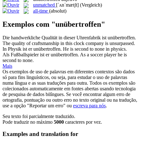
unmatched
[ˈʌnˈmætʃt]
(Vergleich)
all-time
(absolut)
Exemplos com "unübertroffen"
Die handwerkliche Qualität in dieser Uhrenfabrik ist
unübertroffen
.
The quality of craftsmanship in this clock company is
unsurpassed
.
In Physik ist er
unübertroffen
.
He is second to none in physics.
Als Fußballspieler ist er
unübertroffen
.
As a soccer player he is
second to none.
Mais
Os exemplos de uso de palavras em diferentes contextos são dados
só para fins linguísticos, ou seja, para estudar o uso de palavras
numa língua e as suas traduções para outra. Todos os exemplos são
colecionados automaticamente em fontes abertas usando tecnologia
de pesquisa de dados bilíngues. Se você encontrar algum erro de
ortografia, pontuação ou outro erro no texto original ou na tradução,
use a opção "Reportar um erro" ou
escreva para nós
.
Seu texto foi parcialmente traduzido.
Pode traduzir no máximo
5000
caracteres por vez.
Examples and translation for