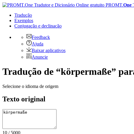
PROMT.
One
Tradução
Exemplos
Conjugação
e declinação
Feedback
Ajuda
Baixar aplicativos
Anuncie
Tradução de “körpermaße” para
Selecione o idioma de origem
Texto original
10
/
5000