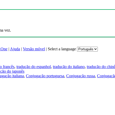
ma vez.
.One
|
Ajuda
|
Versão móvel
|
Select a language
o francês
,
tradução do espanhol
,
tradução do italiano
,
tradução do chin
ução do japonês
ugação italiana
,
Conjugação portuguesa
,
Conjugação russa
,
Conjugação