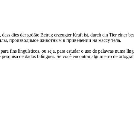
 dass dies der größte Betrag erzeugter Kraft ist, durch ein Tier einer b
о силы, производимое животным в приведении на
массу тела
.
ara fins linguísticos, ou seja, para estudar o uso de palavras numa lín
pesquisa de dados bilíngues. Se você encontrar algum erro de ortografia