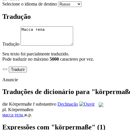
Selecione o idioma de destino
Tradução
Tradução
Seu texto foi parcialmente traduzido.
Pode traduzir no máximo
5000
caracteres por vez.
<>
Anuncie
Traduções de dicionário para "körpermaß
die
Körpermaße
f
substantivo
Declinação
pl.
Körpermaßen
масса тела
ж.р.
Expressões com "körpermaße"
(1)