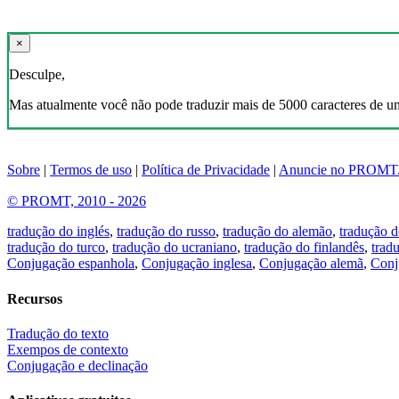
×
Desculpe,
Mas atualmente você não pode traduzir mais de 5000 caracteres de u
Sobre
|
Termos de uso
|
Política de Privacidade
|
Anuncie no PROMT
© PROMT, 2010 - 2026
tradução do inglés
,
tradução do russo
,
tradução do alemão
,
tradução d
tradução do turco
,
tradução do ucraniano
,
tradução do finlandês
,
trad
Conjugação espanhola
,
Conjugação inglesa
,
Conjugação alemã
,
Conj
Recursos
Tradução do texto
Exempos de contexto
Conjugação e declinação