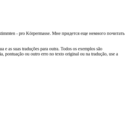
estimmten - pro
Körpermasse
.
Мне придется еще немного почитать
gua e as suas traduções para outra. Todos os exemplos são
, pontuação ou outro erro no texto original ou na tradução, use a