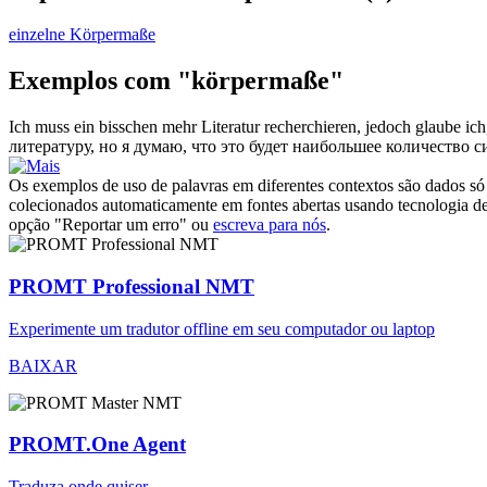
einzelne Körpermaße
Exemplos com "körpermaße"
Ich muss ein bisschen mehr Literatur recherchieren, jedoch glaube ich,
литературу, но я думаю, что это будет наибольшее количеств
Os exemplos de uso de palavras em diferentes contextos são dados só p
colecionados automaticamente em fontes abertas usando tecnologia de 
opção "Reportar um erro" ou
escreva para nós
.
PROMT Professional NMT
Experimente um tradutor offline em seu computador ou laptop
BAIXAR
PROMT.One Agent
Traduza onde quiser