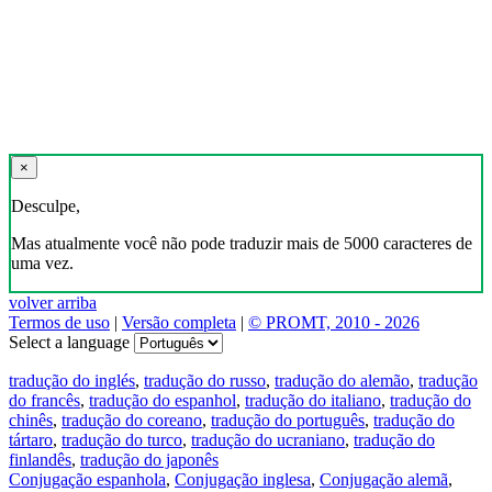
×
Desculpe,
Mas atualmente você não pode traduzir mais de 5000 caracteres de
uma vez.
volver arriba
Termos de uso
|
Versão completa
|
© PROMT, 2010 - 2026
Select a language
tradução do inglés
,
tradução do russo
,
tradução do alemão
,
tradução
do francês
,
tradução do espanhol
,
tradução do italiano
,
tradução do
chinês
,
tradução do coreano
,
tradução do português
,
tradução do
tártaro
,
tradução do turco
,
tradução do ucraniano
,
tradução do
finlandês
,
tradução do japonês
Conjugação espanhola
,
Conjugação inglesa
,
Conjugação alemã
,