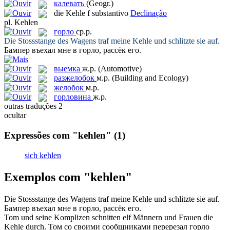
калевать
(Geogr.)
die
Kehle
f
substantivo
Declinação
pl.
Kehlen
горло
ср.р.
Die Stossstange des Wagens traf meine
Kehle
und schlitzte sie auf.
Бампер въехал мне в
горло
, рассёк его.
выемка
ж.р.
(Automotive)
разжелобок
м.р.
(Building and Ecology)
желобок
м.р.
горловина
ж.р.
outras traduções
2
ocultar
Expressões com "kehlen"
(1)
sich kehlen
Exemplos com "kehlen"
Die Stossstange des Wagens traf meine
Kehle
und schlitzte sie auf.
Бампер въехал мне в
горло
, рассёк его.
Tom und seine Komplizen schnitten elf Männern und Frauen die
Kehle
durch.
Том со своими сообщниками перерезал
горло