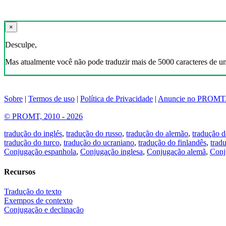
×
Desculpe,
Mas atualmente você não pode traduzir mais de 5000 caracteres de u
Sobre
|
Termos de uso
|
Política de Privacidade
|
Anuncie no PROMT
© PROMT, 2010 - 2026
tradução do inglés
,
tradução do russo
,
tradução do alemão
,
tradução d
tradução do turco
,
tradução do ucraniano
,
tradução do finlandês
,
trad
Conjugação espanhola
,
Conjugação inglesa
,
Conjugação alemã
,
Conj
Recursos
Tradução do texto
Exempos de contexto
Conjugação e declinação