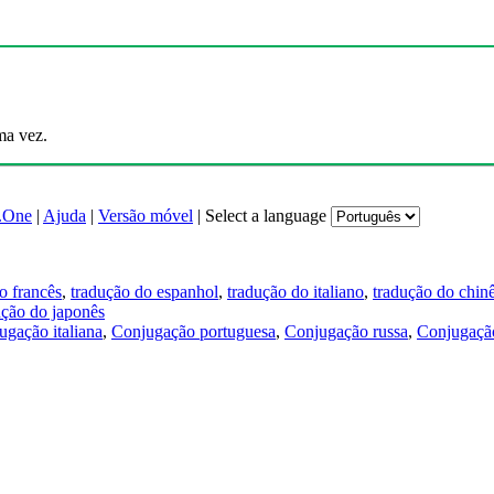
ma vez.
.One
|
Ajuda
|
Versão móvel
|
Select a language
o francês
,
tradução do espanhol
,
tradução do italiano
,
tradução do chin
ução do japonês
ugação italiana
,
Conjugação portuguesa
,
Conjugação russa
,
Conjugação