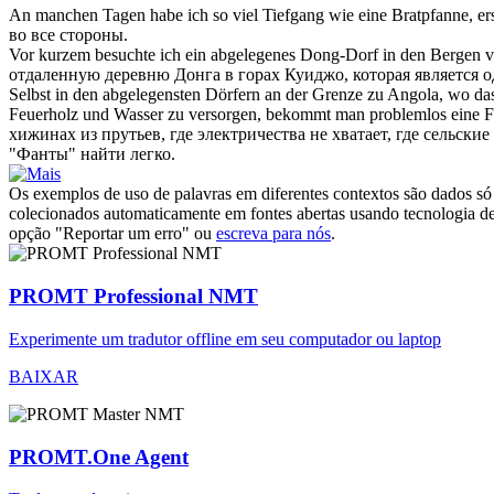
An manchen Tagen habe ich so viel Tiefgang wie eine Bratpfanne, ers
во все стороны.
Vor kurzem besuchte ich ein abgelegenes Dong-Dorf in den Bergen v
отдаленную деревню Донга в горах Куиджо, которая является о
Selbst in den abgelegensten Dörfern an der Grenze zu Angola, wo 
Feuerholz und Wasser zu versorgen, bekommt man problemlos eine F
хижинах из прутьев, где электричества не хватает, где сельски
"Фанты" найти легко.
Os exemplos de uso de palavras em diferentes contextos são dados só p
colecionados automaticamente em fontes abertas usando tecnologia de 
opção "Reportar um erro" ou
escreva para nós
.
PROMT Professional NMT
Experimente um tradutor offline em seu computador ou laptop
BAIXAR
PROMT.One Agent