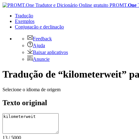
PROMT.
One
Tradução
Exemplos
Conjugação
e declinação
Feedback
Ajuda
Baixar aplicativos
Anuncie
Tradução de “kilometerweit” pa
Selecione o idioma de origem
Texto original
13
/
5000