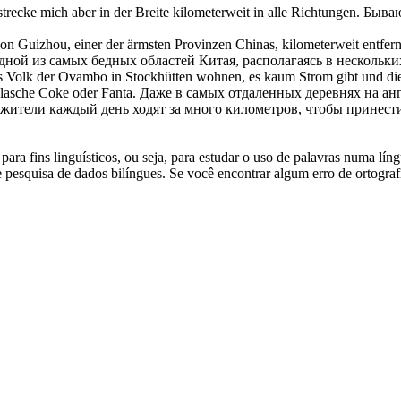
trecke mich aber in der Breite
kilometerweit
in alle Richtungen.
Бываю
on Guizhou, einer der ärmsten Provinzen Chinas,
kilometerweit
entfern
дной из самых бедных областей Китая, располагаясь в нескольк
das Volk der Ovambo in Stockhütten wohnen, es kaum Strom gibt und 
lasche Coke oder Fanta.
Даже в самых отдаленных деревнях на анг
е жители каждый день ходят за много километров, чтобы принести
ara fins linguísticos, ou seja, para estudar o uso de palavras numa lín
pesquisa de dados bilíngues. Se você encontrar algum erro de ortografia