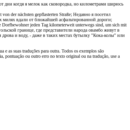
т дни когдя я мелок как сковородка, но километрами ширюсь
t von der nächsten gepflasterten Straße;
Недавно я посетил
их милях вдали от ближайшей асфальтированной дороги;
die Dorfbewohner jeden Tag
kilometerweit
unterwegs sind, um sich mit
ольской границе, где представители народа овамбо живут в
 дрова и воду, - даже в таких местах бутылку "Кока-колы" или
gua e as suas traduções para outra. Todos os exemplos são
, pontuação ou outro erro no texto original ou na tradução, use a