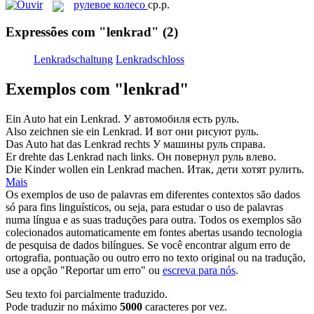
рулевое колесо
ср.р.
Expressões com "lenkrad"
(2)
Lenkradschaltung
Lenkradschloss
Exemplos com "lenkrad"
Ein Auto hat ein
Lenkrad
.
У автомобиля есть руль.
Also zeichnen sie ein
Lenkrad
.
И вот они рисуют руль.
Das Auto hat das
Lenkrad
rechts
У машины руль справа.
Er drehte das
Lenkrad
nach links.
Он повернул руль влево.
Die Kinder wollen ein
Lenkrad
machen.
Итак, дети хотят рулить.
Mais
Os exemplos de uso de palavras em diferentes contextos são dados
só para fins linguísticos, ou seja, para estudar o uso de palavras
numa língua e as suas traduções para outra. Todos os exemplos são
colecionados automaticamente em fontes abertas usando tecnologia
de pesquisa de dados bilíngues. Se você encontrar algum erro de
ortografia, pontuação ou outro erro no texto original ou na tradução,
use a opção "Reportar um erro" ou
escreva para nós
.
Seu texto foi parcialmente traduzido.
Pode traduzir no máximo
5000
caracteres por vez.