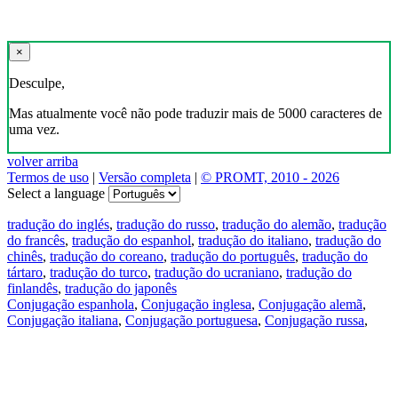
×
Desculpe,
Mas atualmente você não pode traduzir mais de 5000 caracteres de
uma vez.
volver arriba
Termos de uso
|
Versão completa
|
© PROMT, 2010 - 2026
Select a language
tradução do inglés
,
tradução do russo
,
tradução do alemão
,
tradução
do francês
,
tradução do espanhol
,
tradução do italiano
,
tradução do
chinês
,
tradução do coreano
,
tradução do português
,
tradução do
tártaro
,
tradução do turco
,
tradução do ucraniano
,
tradução do
finlandês
,
tradução do japonês
Conjugação espanhola
,
Conjugação inglesa
,
Conjugação alemã
,
Conjugação italiana
,
Conjugação portuguesa
,
Conjugação russa
,
Conjugação francesa
.
Recursos