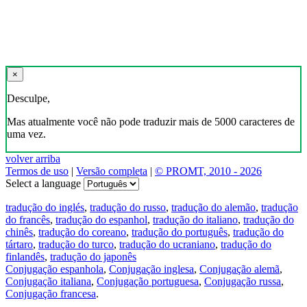
×
Desculpe,
Mas atualmente você não pode traduzir mais de 5000 caracteres de
uma vez.
volver arriba
Termos de uso
|
Versão completa
|
© PROMT, 2010 - 2026
Select a language
tradução do inglés
,
tradução do russo
,
tradução do alemão
,
tradução
do francês
,
tradução do espanhol
,
tradução do italiano
,
tradução do
chinês
,
tradução do coreano
,
tradução do português
,
tradução do
tártaro
,
tradução do turco
,
tradução do ucraniano
,
tradução do
finlandês
,
tradução do japonês
Conjugação espanhola
,
Conjugação inglesa
,
Conjugação alemã
,
Conjugação italiana
,
Conjugação portuguesa
,
Conjugação russa
,
Conjugação francesa
.