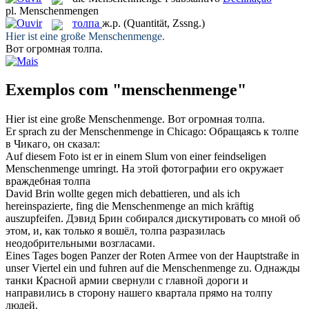
pl.
Menschenmengen
толпа
ж.р.
(Quantität, Zssng.)
Hier ist eine große
Menschenmenge
.
Вот огромная
толпа
.
Exemplos com "menschenmenge"
Hier ist eine große
Menschenmenge
.
Вот огромная
толпа
.
Er sprach zu der
Menschenmenge
in Chicago:
Обращаясь к
толпе
в Чикаго, он сказал:
Auf diesem Foto ist er in einem Slum von einer feindseligen
Menschenmenge
umringt.
На этой фотографии его окружает
враждебная
толпа
David Brin wollte gegen mich debattieren, und als ich
hereinspazierte, fing die
Menschenmenge
an mich kräftig
auszupfeifen.
Дэвид Брин собирался дискутировать со мной об
этом, и, как только я вошёл,
толпа
разразилась
неодобрительными возгласами.
Eines Tages bogen Panzer der Roten Armee von der Hauptstraße in
unser Viertel ein und fuhren auf die
Menschenmenge
zu.
Однажды
танки Красной армии свернули с главной дороги и
направились в сторону нашего квартала прямо на
толпу
людей.