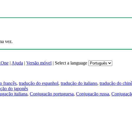
ma vez.
.One
|
Ajuda
|
Versão móvel
|
Select a language
o francês
,
tradução do espanhol
,
tradução do italiano
,
tradução do chin
ução do japonês
ugação italiana
,
Conjugação portuguesa
,
Conjugação russa
,
Conjugação