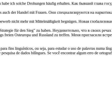
habe ich solche Drohungen häufig erhalten.
Как бывший глава госу
s
auch der Handel mit Frauen.
Они специализируются на наркотиках
ttbewerb nicht mehr mit Mittelmäßigkeit begnügen.
Новая глобализова
Strategie für den Sieg" zu haben.
Неудивительно, что в своих речах 
ngs
freien Osteuropa und Russland zu treffen.
Меня пригласили встре
ara fins linguísticos, ou seja, para estudar o uso de palavras numa lín
pesquisa de dados bilíngues. Se você encontrar algum erro de ortografia