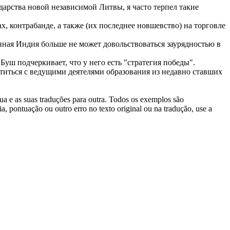
дарства новой независимой Литвы, я часто терпел такие
, контрабанде, а также (их последнее новшевство) на торговле
нная Индия больше не может довольствоваться заурядностью в
Буш подчеркивает, что у него есть "стратегия победы".
титься с ведущими деятелями образования из недавно ставших
gua e as suas traduções para outra. Todos os exemplos são
, pontuação ou outro erro no texto original ou na tradução, use a