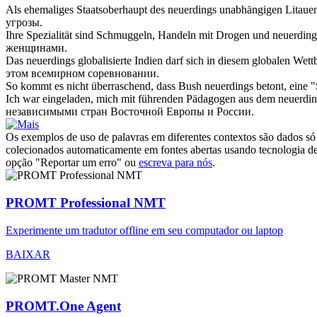
Als ehemaliges Staatsoberhaupt des
neuerdings
unabhängigen Litauen 
угрозы.
Ihre Spezialität sind Schmuggeln, Handeln mit Drogen und
neuerding
женщинами.
Das
neuerdings
globalisierte Indien darf sich in diesem globalen We
этом всемирном соревновании.
So kommt es nicht überraschend, dass Bush
neuerdings
betont, eine "
Ich war eingeladen, mich mit führenden Pädagogen aus dem
neuerdi
независимыми стран Восточной Европы и России.
Os exemplos de uso de palavras em diferentes contextos são dados só p
colecionados automaticamente em fontes abertas usando tecnologia de 
opção "Reportar um erro" ou
escreva para nós
.
PROMT Professional NMT
Experimente um tradutor offline em seu computador ou laptop
BAIXAR
PROMT.One Agent