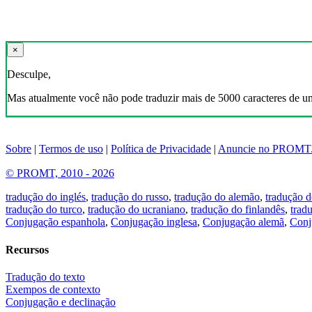
×
Desculpe,
Mas atualmente você não pode traduzir mais de 5000 caracteres de u
Sobre
|
Termos de uso
|
Política de Privacidade
|
Anuncie no PROMT
© PROMT, 2010 - 2026
tradução do inglés
,
tradução do russo
,
tradução do alemão
,
tradução d
tradução do turco
,
tradução do ucraniano
,
tradução do finlandês
,
trad
Conjugação espanhola
,
Conjugação inglesa
,
Conjugação alemã
,
Conj
Recursos
Tradução do texto
Exempos de contexto
Conjugação e declinação