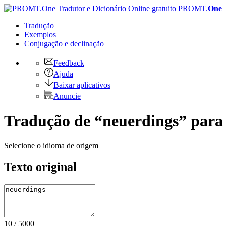
PROMT.
One
Tradução
Exemplos
Conjugação
e declinação
Feedback
Ajuda
Baixar aplicativos
Anuncie
Tradução de “neuerdings” para 
Selecione o idioma de origem
Texto original
10
/
5000