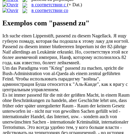
в соответствии с
(+ Dat.)
в соответствии со
Exemplos com "passend zu"
Ich suche einen Lippenstift,
passend zu
diesem Nagellack.
Я ищу
губную помаду, которая бы подошла к этому лаку для ногтей.
Passend zu
diesem immer blutleereren Imperium ist der 82-jährige
Naif allerdings an Leukämie erkrankt.
Но, соответствуя этой все
более анемичной империи, Наиф, которому исполнилось 82
года, как известно, болеет лейкемией.
Um das Paradigma vom "Krieg"
passend zu
machen, spricht die
Bush-Administration von al-Qaeda als einem zentral geführten
Feind.
Чтобы использовать парадигму "войны",
администрация Буша относится к "Аль-Каиде", как к врагу с
центральным управлением.
Es ist immer
passend
für die mit der größten Macht, in einem Raum
ohne Beschränkungen zu handeln, aber Geschichte lehrt uns, dass
früher oder später unregulierter Raum - Raum der keinem Gesetz
unterworfen ist - nicht nur von gewollten Sachen gefüllt wird -
internationaler Handel, das Internet, usw. - sondern auch von
unerwünschten Sachen - internationale Kriminalität, internationaler
Terrorismus.
Это всегда
удобно
тем, у кого больше власти -
действовать на территориях без ограничений, - но история