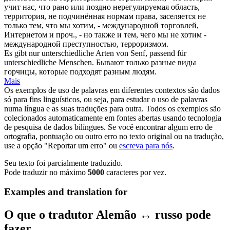
учит нас, что рано или поздно нерегулируемая область,
территория, не подчинённая нормам права, заселяется не
только тем, что мы хотим, - международной торговлей,
Интернетом и проч., - но также и тем, чего мы не хотим -
международной преступностью, терроризмом.
Es gibt nur unterschiedliche Arten von Senf,
passend
für
unterschiedliche Menschen.
Бывают только разные виды
горчицы, которые
подходят
разным людям.
Mais
Os exemplos de uso de palavras em diferentes contextos são dados
só para fins linguísticos, ou seja, para estudar o uso de palavras
numa língua e as suas traduções para outra. Todos os exemplos são
colecionados automaticamente em fontes abertas usando tecnologia
de pesquisa de dados bilíngues. Se você encontrar algum erro de
ortografia, pontuação ou outro erro no texto original ou na tradução,
use a opção "Reportar um erro" ou
escreva para nós
.
Seu texto foi parcialmente traduzido.
Pode traduzir no máximo
5000
caracteres por vez.
Examples and translation for
O que o tradutor Alemão ↔ russo pode
fazer