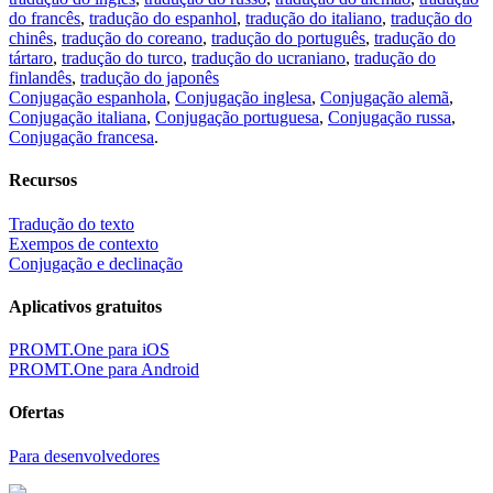
do francês
,
tradução do espanhol
,
tradução do italiano
,
tradução do
chinês
,
tradução do coreano
,
tradução do português
,
tradução do
tártaro
,
tradução do turco
,
tradução do ucraniano
,
tradução do
finlandês
,
tradução do japonês
Conjugação espanhola
,
Conjugação inglesa
,
Conjugação alemã
,
Conjugação italiana
,
Conjugação portuguesa
,
Conjugação russa
,
Conjugação francesa
.
Recursos
Tradução do texto
Exempos de contexto
Conjugação e declinação
Aplicativos gratuitos
PROMT.One para iOS
PROMT.One para Android
Ofertas
Para desenvolvedores