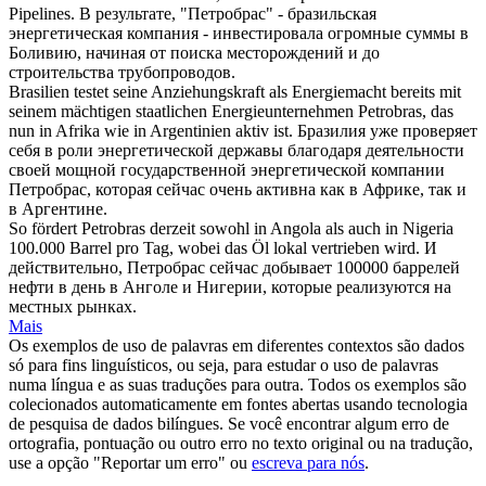
Pipelines.
В результате, "Петробрас" - бразильская
энергетическая компания - инвестировала огромные суммы в
Боливию, начиная от поиска месторождений и до
строительства трубопроводов.
Brasilien testet seine Anziehungskraft als Energiemacht bereits mit
seinem mächtigen staatlichen Energieunternehmen
Petrobras
, das
nun in Afrika wie in Argentinien aktiv ist.
Бразилия уже проверяет
себя в роли энергетической державы благодаря деятельности
своей мощной государственной энергетической компании
Петробрас, которая сейчас очень активна как в Африке, так и
в Аргентине.
So fördert
Petrobras
derzeit sowohl in Angola als auch in Nigeria
100.000 Barrel pro Tag, wobei das Öl lokal vertrieben wird.
И
действительно, Петробрас сейчас добывает 100000 баррелей
нефти в день в Анголе и Нигерии, которые реализуются на
местных рынках.
Mais
Os exemplos de uso de palavras em diferentes contextos são dados
só para fins linguísticos, ou seja, para estudar o uso de palavras
numa língua e as suas traduções para outra. Todos os exemplos são
colecionados automaticamente em fontes abertas usando tecnologia
de pesquisa de dados bilíngues. Se você encontrar algum erro de
ortografia, pontuação ou outro erro no texto original ou na tradução,
use a opção "Reportar um erro" ou
escreva para nós
.