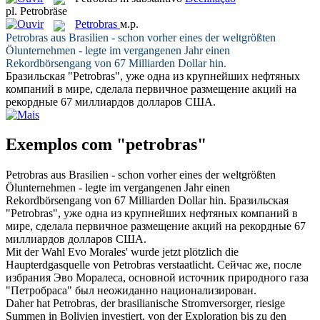
pl.
Petrobräse
Petrobras
м.р.
Petrobras
aus Brasilien - schon vorher eines der weltgrößten
Ölunternehmen - legte im vergangenen Jahr einen
Rekordbörsengang von 67 Milliarden Dollar hin.
Бразильская "
Petrobras
", уже одна из крупнейших нефтяных
компаний в мире, сделала первичное размещение акций на
рекордные 67 миллиардов долларов США.
Exemplos com "petrobras"
Petrobras
aus Brasilien - schon vorher eines der weltgrößten
Ölunternehmen - legte im vergangenen Jahr einen
Rekordbörsengang von 67 Milliarden Dollar hin.
Бразильская
"
Petrobras
", уже одна из крупнейших нефтяных компаний в
мире, сделала первичное размещение акций на рекордные 67
миллиардов долларов США.
Mit der Wahl Evo Morales' wurde jetzt plötzlich die
Haupterdgasquelle von
Petrobras
verstaatlicht.
Сейчас же, после
избрания Эво Моралеса, основной источник природного газа
"Петробраса" был неожиданно национализирован.
Daher hat
Petrobras
, der brasilianische Stromversorger, riesige
Summen in Bolivien investiert, von der Exploration bis zu den