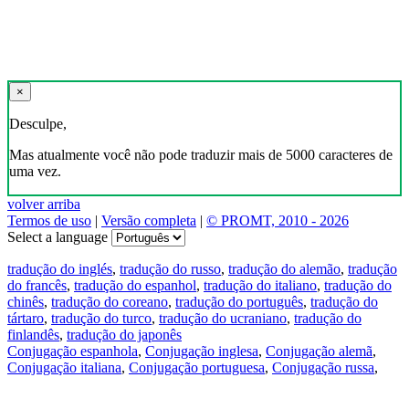
×
Desculpe,
Mas atualmente você não pode traduzir mais de 5000 caracteres de
uma vez.
volver arriba
Termos de uso
|
Versão completa
|
© PROMT, 2010 - 2026
Select a language
tradução do inglés
,
tradução do russo
,
tradução do alemão
,
tradução
do francês
,
tradução do espanhol
,
tradução do italiano
,
tradução do
chinês
,
tradução do coreano
,
tradução do português
,
tradução do
tártaro
,
tradução do turco
,
tradução do ucraniano
,
tradução do
finlandês
,
tradução do japonês
Conjugação espanhola
,
Conjugação inglesa
,
Conjugação alemã
,
Conjugação italiana
,
Conjugação portuguesa
,
Conjugação russa
,
Conjugação francesa
.