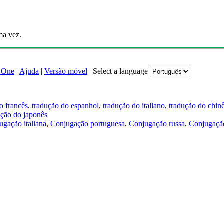
ma vez.
.One
|
Ajuda
|
Versão móvel
|
Select a language
o francês
,
tradução do espanhol
,
tradução do italiano
,
tradução do chin
ução do japonês
ugação italiana
,
Conjugação portuguesa
,
Conjugação russa
,
Conjugação