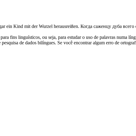
ogar ein Kind mit der Wurzel herausreißen.
Когда
саженцу
дуба всего 
ara fins linguísticos, ou seja, para estudar o uso de palavras numa lín
pesquisa de dados bilíngues. Se você encontrar algum erro de ortografia