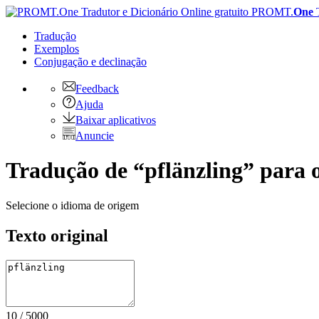
PROMT.
One
Tradução
Exemplos
Conjugação
e declinação
Feedback
Ajuda
Baixar aplicativos
Anuncie
Tradução de “pflänzling” para o
Selecione o idioma de origem
Texto original
10
/
5000