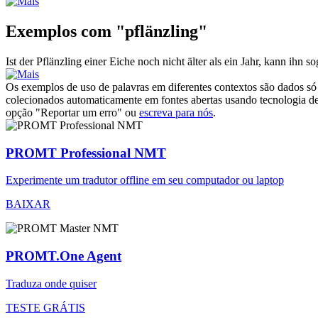
Exemplos com "pflänzling"
Ist der
Pflänzling
einer Eiche noch nicht älter als ein Jahr, kann ihn s
Os exemplos de uso de palavras em diferentes contextos são dados só p
colecionados automaticamente em fontes abertas usando tecnologia de 
opção "Reportar um erro" ou
escreva para nós
.
PROMT Professional NMT
Experimente um tradutor offline em seu computador ou laptop
BAIXAR
PROMT.One Agent
Traduza onde quiser
TESTE GRÁTIS