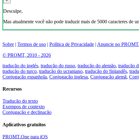
×
Desculpe,
Mas atualmente você não pode traduzir mais de 5000 caracteres de u
Sobre
|
Termos de uso
|
Política de Privacidade
|
Anuncie no PROMT
© PROMT, 2010 - 2026
tradução do inglés
,
tradução do russo
,
tradução do alemão
,
tradução d
tradução do turco
,
tradução do ucraniano
,
tradução do finlandês
,
trad
Conjugação espanhola
,
Conjugação inglesa
,
Conjugação alemã
,
Conj
Recursos
Tradução do texto
Exempos de contexto
Conjugação e declinação
Aplicativos gratuitos
PROMT.One para iOS