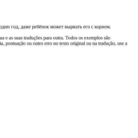
один год, даже ребёнок может вырвать его с корнем.
gua e as suas traduções para outra. Todos os exemplos são
, pontuação ou outro erro no texto original ou na tradução, use a