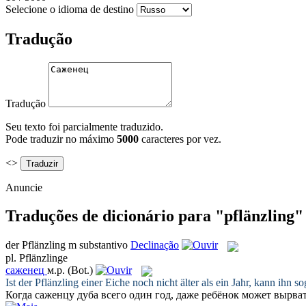
Selecione o idioma de destino
Tradução
Tradução
Seu texto foi parcialmente traduzido.
Pode traduzir no máximo
5000
caracteres por vez.
<>
Anuncie
Traduções de dicionário para "pflänzling"
der
Pflänzling
m
substantivo
Declinação
pl.
Pflänzlinge
саженец
м.р.
(Bot.)
Ist der
Pflänzling
einer Eiche noch nicht älter als ein Jahr, kann ihn s
Когда
саженцу
дуба всего один год, даже ребёнок может вырват