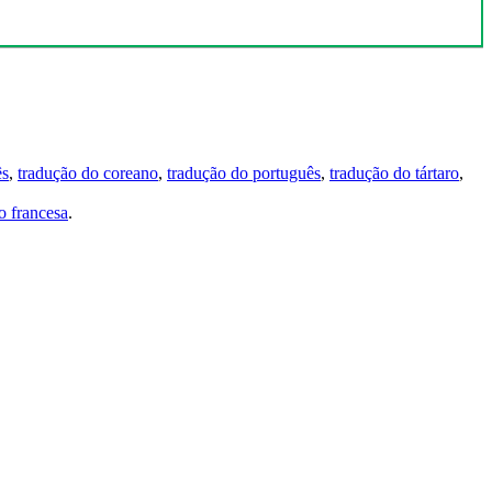
ês
,
tradução do coreano
,
tradução do português
,
tradução do tártaro
,
 francesa
.