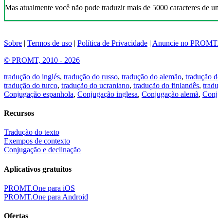
Mas atualmente você não pode traduzir mais de 5000 caracteres de u
Sobre
|
Termos de uso
|
Política de Privacidade
|
Anuncie no PROMT
© PROMT, 2010 - 2026
tradução do inglés
,
tradução do russo
,
tradução do alemão
,
tradução d
tradução do turco
,
tradução do ucraniano
,
tradução do finlandês
,
trad
Conjugação espanhola
,
Conjugação inglesa
,
Conjugação alemã
,
Conj
Recursos
Tradução do texto
Exempos de contexto
Conjugação e declinação
Aplicativos gratuitos
PROMT.One para iOS
PROMT.One para Android
Ofertas