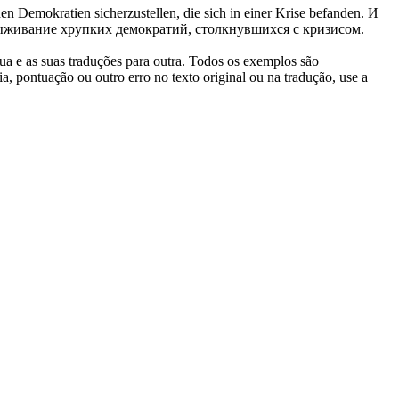
en Demokratien sicherzustellen, die sich in einer Krise befanden.
И
 выживание хрупких демократий, столкнувшихся с кризисом.
gua e as suas traduções para outra. Todos os exemplos são
, pontuação ou outro erro no texto original ou na tradução, use a