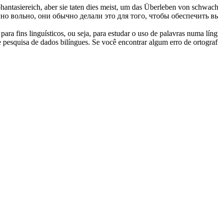
hantasiereich
, aber sie taten dies meist, um das Überleben von schwach
чно вольно, они обычно делали это для того, чтобы обеспечить
ara fins linguísticos, ou seja, para estudar o uso de palavras numa lín
pesquisa de dados bilíngues. Se você encontrar algum erro de ortografia