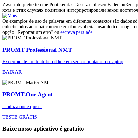
Zwar interpretierten die Politiker das Gesetz in diesen Fällen äußerst
p
хотя в этих случаях политики интерпретировали закон достато
Os exemplos de uso de palavras em diferentes contextos são dados só p
colecionados automaticamente em fontes abertas usando tecnologia de 
opção "Reportar um erro" ou
escreva para nós
.
PROMT Professional NMT
Experimente um tradutor offline em seu computador ou laptop
BAIXAR
PROMT.One Agent
Traduza onde quiser
TESTE GRÁTIS
Baixe nosso aplicativo é gratuito