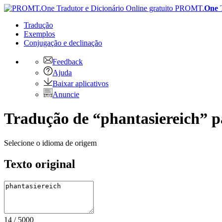
PROMT.
One
Tradução
Exemplos
Conjugação
e declinação
Feedback
Ajuda
Baixar aplicativos
Anuncie
Tradução de “phantasiereich” p
Selecione o idioma de origem
Texto original
14
/
5000