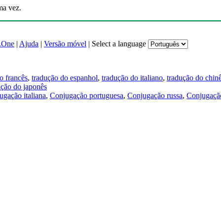
ma vez.
.One
|
Ajuda
|
Versão móvel
|
Select a language
o francês
,
tradução do espanhol
,
tradução do italiano
,
tradução do chin
ução do japonês
ugação italiana
,
Conjugação portuguesa
,
Conjugação russa
,
Conjugação