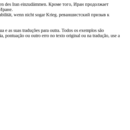
den des Iran einzudämmen.
Кроме того, Иран продолжает
Иране.
bilität, wenn nicht sogar Krieg.
реваншистский
призыв к
gua e as suas traduções para outra. Todos os exemplos são
, pontuação ou outro erro no texto original ou na tradução, use a