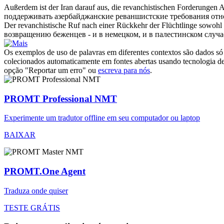
Außerdem ist der Iran darauf aus, die
revanchistischen
Forderungen As
поддерживать азербайджанские
реваншистские
требования отн
Der
revanchistische
Ruf nach einer Rückkehr der Flüchtlinge sowohl im
возвращению беженцев - и в немецком, и в палестинском случа
Os exemplos de uso de palavras em diferentes contextos são dados só p
colecionados automaticamente em fontes abertas usando tecnologia de 
opção "Reportar um erro" ou
escreva para nós
.
PROMT Professional NMT
Experimente um tradutor offline em seu computador ou laptop
BAIXAR
PROMT.One Agent
Traduza onde quiser
TESTE GRÁTIS