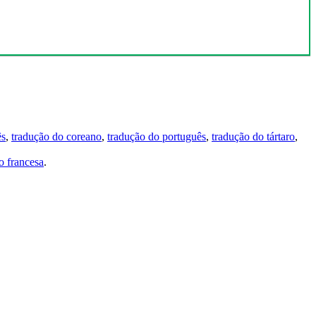
ês
,
tradução do coreano
,
tradução do português
,
tradução do tártaro
,
 francesa
.