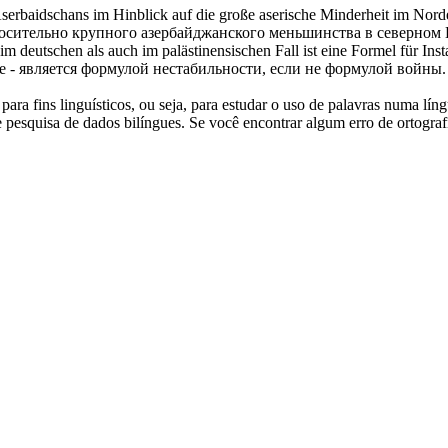
erbaidschans im Hinblick auf die große aserische Minderheit im Nor
осительно крупного азербайджанского меньшинства в северном 
 deutschen als auch im palästinensischen Fall ist eine Formel für Insta
е - является формулой нестабильности, если не формулой войны.
ara fins linguísticos, ou seja, para estudar o uso de palavras numa lín
pesquisa de dados bilíngues. Se você encontrar algum erro de ortografia