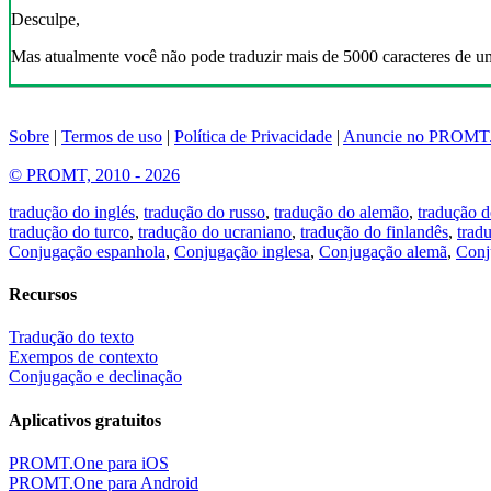
Desculpe,
Mas atualmente você não pode traduzir mais de 5000 caracteres de u
Sobre
|
Termos de uso
|
Política de Privacidade
|
Anuncie no PROMT
© PROMT, 2010 - 2026
tradução do inglés
,
tradução do russo
,
tradução do alemão
,
tradução d
tradução do turco
,
tradução do ucraniano
,
tradução do finlandês
,
trad
Conjugação espanhola
,
Conjugação inglesa
,
Conjugação alemã
,
Conj
Recursos
Tradução do texto
Exempos de contexto
Conjugação e declinação
Aplicativos gratuitos
PROMT.One para iOS
PROMT.One para Android