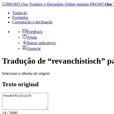
PROMT.
One
Tradução
Exemplos
Conjugação
e declinação
Feedback
Ajuda
Baixar aplicativos
Anuncie
Tradução de “revanchistisch” pa
Selecione o idioma de origem
Texto original
14
/
5000