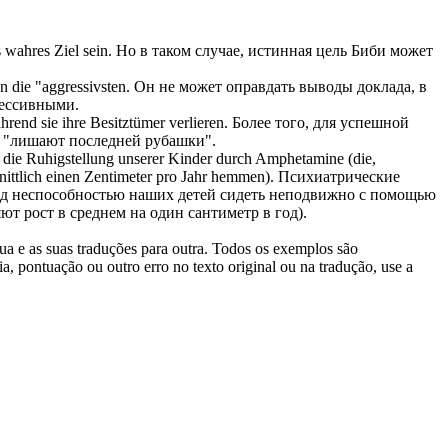
 wahres Ziel sein.
Но в таком случае, истинная цель Биби может
 die "aggressivsten.
Он не может оправдать выводы доклада, в
рессивными.
end sie ihre Besitztümer verlieren.
Более того, для успешной
их "лишают последней рубашки".
 die
Ruhigstellung
unserer Kinder durch Amphetamine (die,
ittlich einen Zentimeter pro Jahr hemmen).
Психиатрические
ад неспособностью наших детей сидеть неподвижно с помощью
т рост в среднем на один сантиметр в год).
gua e as suas traduções para outra. Todos os exemplos são
, pontuação ou outro erro no texto original ou na tradução, use a