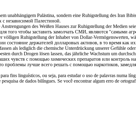
einem unabhängigem Palästina, sondern eine
Ruhigstellung
des Iran Bibis
х с независимой Палестиной.
, die Anstrengungen des Weißen Hauses zur
Ruhigstellung
der Medien seien
для того чтобы заставить замолчать СМИ, являются "самыми аг
er völligen
Ruhigstellung
der Inhaber von Dollar-Vermögenswerten, währ
онии состояние держателей долларовых активов, в то время как 
assen als lediglich die chemische Unterdrückung unserer Gefühle oder
besten durch Drogen lösen lassen, das jährliche Wachstum um durchschn
аших чувств с помощью химических препаратов или контроль н
то проблемы лучше всего решать с помощью наркотиков, замедляю
ara fins linguísticos, ou seja, para estudar o uso de palavras numa lín
pesquisa de dados bilíngues. Se você encontrar algum erro de ortografia