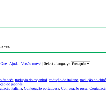
ma vez.
.One
|
Ajuda
|
Versão móvel
|
Select a language
o francês
,
tradução do espanhol
,
tradução do italiano
,
tradução do chin
ução do japonês
ugação italiana
,
Conjugação portuguesa
,
Conjugação russa
,
Conjugação