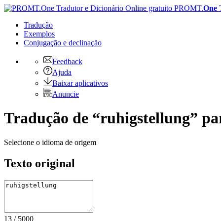
PROMT.
One
Tradução
Exemplos
Conjugação
e declinação
Feedback
Ajuda
Baixar aplicativos
Anuncie
Tradução de “ruhigstellung” pa
Selecione o idioma de origem
Texto original
13
/
5000