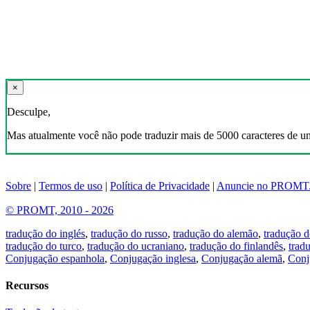
×
Desculpe,
Mas atualmente você não pode traduzir mais de 5000 caracteres de u
Sobre
|
Termos de uso
|
Política de Privacidade
|
Anuncie no PROMT
© PROMT, 2010 - 2026
tradução do inglés
,
tradução do russo
,
tradução do alemão
,
tradução d
tradução do turco
,
tradução do ucraniano
,
tradução do finlandês
,
trad
Conjugação espanhola
,
Conjugação inglesa
,
Conjugação alemã
,
Conj
Recursos