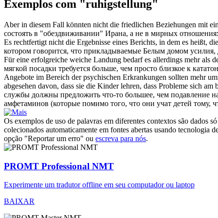
Exemplos com "ruhigstellung"
Aber in diesem Fall könnten nicht die friedlichen Beziehungen mit 
состоять в "обездвиживании" Ирана, а не в мирных отношения
Es rechtfertigt nicht die Ergebnisse eines Berichts, in dem es heißt
котором говорится, что прикладываемые Белым домом усилия, 
Für eine erfolgreiche weiche Landung bedarf es allerdings mehr als d
мягкой посадки требуется больше, чем просто близкое к катат
Angebote im Bereich der psychischen Erkrankungen sollten mehr umf
abgesehen davon, dass sie die Kinder lehren, dass Probleme sich am 
службы должны предложить что-то большее, чем подавление н
амфетаминов (которые помимо того, что они учат детей тому, ч
Os exemplos de uso de palavras em diferentes contextos são dados só p
colecionados automaticamente em fontes abertas usando tecnologia de 
opção "Reportar um erro" ou
escreva para nós
.
PROMT Professional NMT
Experimente um tradutor offline em seu computador ou laptop
BAIXAR