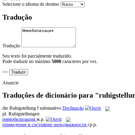
Selecione o idioma de destino
Tradução
Tradução
Seu texto foi parcialmente traduzido.
Pode traduzir no máximo
5000
caracteres por vez.
<>
Anuncie
Traduções de dicionário para "ruhigstellu
die
Ruhigstellung
f
substantivo
Declinação
pl.
Ruhigstellungen
иммобилизация
ж.р.
приведение в состояние неподвижности
ср.р.